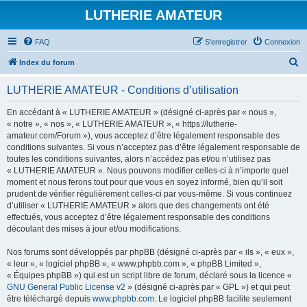
LUTHERIE AMATEUR
FAQ
S’enregistrer
Connexion
R
Index du forum
e
LUTHERIE AMATEUR - Conditions d’utilisation
c
h
En accédant à « LUTHERIE AMATEUR » (désigné ci-après par « nous »,
« notre », « nos », « LUTHERIE AMATEUR », « https://lutherie-
e
amateur.com/Forum »), vous acceptez d’être légalement responsable des
r
conditions suivantes. Si vous n’acceptez pas d’être légalement responsable de
toutes les conditions suivantes, alors n’accédez pas et/ou n’utilisez pas
c
« LUTHERIE AMATEUR ». Nous pouvons modifier celles-ci à n’importe quel
h
moment et nous ferons tout pour que vous en soyez informé, bien qu’il soit
prudent de vérifier régulièrement celles-ci par vous-même. Si vous continuez
e
d’utiliser « LUTHERIE AMATEUR » alors que des changements ont été
r
effectués, vous acceptez d’être légalement responsable des conditions
découlant des mises à jour et/ou modifications.
Nos forums sont développés par phpBB (désigné ci-après par « ils », « eux »,
« leur », « logiciel phpBB », « www.phpbb.com », « phpBB Limited »,
« Équipes phpBB ») qui est un script libre de forum, déclaré sous la licence «
GNU General Public License v2
» (désigné ci-après par « GPL ») et qui peut
être téléchargé depuis
www.phpbb.com
. Le logiciel phpBB facilite seulement