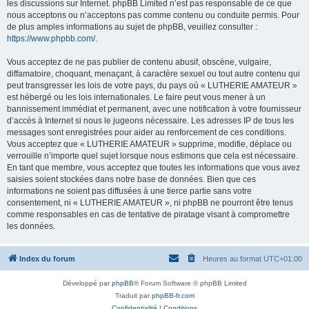
les discussions sur Internet. phpBB Limited n’est pas responsable de ce que
nous acceptons ou n’acceptons pas comme contenu ou conduite permis. Pour
de plus amples informations au sujet de phpBB, veuillez consulter :
https://www.phpbb.com/
.
Vous acceptez de ne pas publier de contenu abusif, obscène, vulgaire,
diffamatoire, choquant, menaçant, à caractère sexuel ou tout autre contenu qui
peut transgresser les lois de votre pays, du pays où « LUTHERIE AMATEUR »
est hébergé ou les lois internationales. Le faire peut vous mener à un
bannissement immédiat et permanent, avec une notification à votre fournisseur
d’accès à Internet si nous le jugeons nécessaire. Les adresses IP de tous les
messages sont enregistrées pour aider au renforcement de ces conditions.
Vous acceptez que « LUTHERIE AMATEUR » supprime, modifie, déplace ou
verrouille n’importe quel sujet lorsque nous estimons que cela est nécessaire.
En tant que membre, vous acceptez que toutes les informations que vous avez
saisies soient stockées dans notre base de données. Bien que ces
informations ne soient pas diffusées à une tierce partie sans votre
consentement, ni « LUTHERIE AMATEUR », ni phpBB ne pourront être tenus
comme responsables en cas de tentative de piratage visant à compromettre
les données.
Index du forum
Heures au format
UTC+01:00
Développé par
phpBB
® Forum Software © phpBB Limited
Traduit par
phpBB-fr.com
Confidentialité
|
Conditions