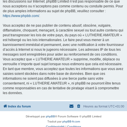
les discussions sur Internet. phpBB Limited n’est pas responsable de ce que
nous acceptons ou n’acceptons pas comme contenu ou conduite permis. Pour
de plus amples informations au sujet de phpBB, veuillez consulter :
https://www.phpbb.com/
.
Vous acceptez de ne pas publier de contenu abusif, obscène, vulgaire,
diffamatoire, choquant, menaçant, à caractère sexuel ou tout autre contenu qui
peut transgresser les lois de votre pays, du pays où « LUTHERIE AMATEUR »
est hébergé ou les lois internationales. Le faire peut vous mener à un
bannissement immédiat et permanent, avec une notification à votre fournisseur
d’accès à Internet si nous le jugeons nécessaire. Les adresses IP de tous les
messages sont enregistrées pour aider au renforcement de ces conditions.
Vous acceptez que « LUTHERIE AMATEUR » supprime, modifie, déplace ou
verrouille n’importe quel sujet lorsque nous estimons que cela est nécessaire.
En tant que membre, vous acceptez que toutes les informations que vous avez
saisies soient stockées dans notre base de données. Bien que ces
informations ne soient pas diffusées à une tierce partie sans votre
consentement, ni « LUTHERIE AMATEUR », ni phpBB ne pourront être tenus
comme responsables en cas de tentative de piratage visant à compromettre
les données.
Index du forum
Heures au format
UTC+01:00
Développé par
phpBB
® Forum Software © phpBB Limited
Traduit par
phpBB-fr.com
Confidentialité
|
Conditions