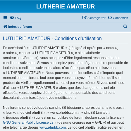
LUTHERIE AMATEUR
FAQ
S’enregistrer
Connexion
R
Index du forum
e
LUTHERIE AMATEUR - Conditions d’utilisation
c
h
En accédant à « LUTHERIE AMATEUR » (désigné ci-après par « nous »,
« notre », « nos », « LUTHERIE AMATEUR », « https://lutherie-
e
amateur.com/Forum »), vous acceptez d’être légalement responsable des
r
conditions suivantes. Si vous n’acceptez pas d’être légalement responsable de
toutes les conditions suivantes, alors n’accédez pas et/ou n’utilisez pas
c
« LUTHERIE AMATEUR ». Nous pouvons modifier celles-ci à n’importe quel
h
moment et nous ferons tout pour que vous en soyez informé, bien qu’il soit
prudent de vérifier régulièrement celles-ci par vous-même. Si vous continuez
e
d’utiliser « LUTHERIE AMATEUR » alors que des changements ont été
r
effectués, vous acceptez d’être légalement responsable des conditions
découlant des mises à jour et/ou modifications.
Nos forums sont développés par phpBB (désigné ci-après par « ils », « eux »,
« leur », « logiciel phpBB », « www.phpbb.com », « phpBB Limited »,
« Équipes phpBB ») qui est un script libre de forum, déclaré sous la licence «
GNU General Public License v2
» (désigné ci-après par « GPL ») et qui peut
être téléchargé depuis
www.phpbb.com
. Le logiciel phpBB facilite seulement