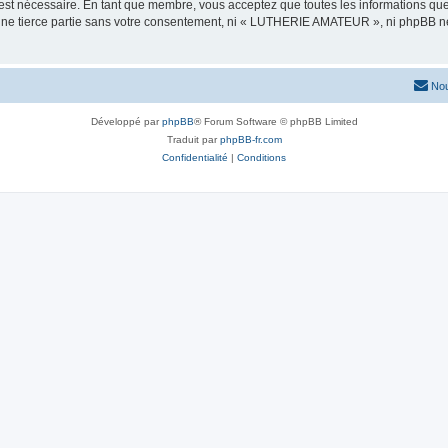
 est nécessaire. En tant que membre, vous acceptez que toutes les informations qu
 une tierce partie sans votre consentement, ni « LUTHERIE AMATEUR », ni phpBB n
Nou
Développé par
phpBB
® Forum Software © phpBB Limited
Traduit par
phpBB-fr.com
Confidentialité
|
Conditions