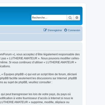
Rechercher
Recherche avancé
S’enregistrer
Connexion
om/Forum »), vous acceptez d’être légalement responsable des
ilisez pas « LUTHERIE AMATEUR ». Nous pouvons modifier celles-
vous-même. Si vous continuez d’utiliser « LUTHERIE AMATEUR »
ications.
 « Équipes phpBB ») qui est un script libre de forum, déclaré
l phpBB facilite seulement les discussions sur Internet. phpBB
 au sujet de phpBB, veuillez consulter :
qui peut transgresser les lois de votre pays, du pays où
ication à votre fournisseur d’accès à Internet si nous le
e « LUTHERIE AMATEUR » supprime, modifie, déplace ou