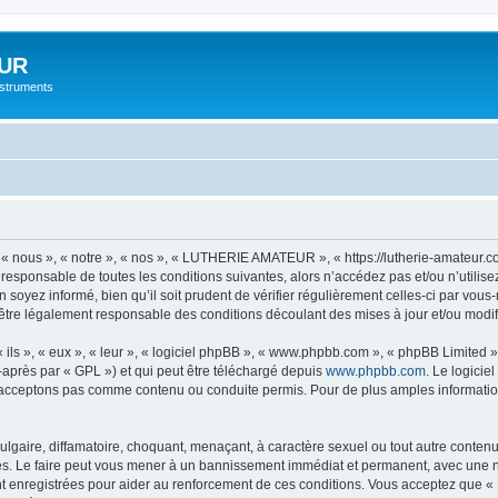
UR
instruments
nous », « notre », « nos », « LUTHERIE AMATEUR », « https://lutherie-amateur.c
t responsable de toutes les conditions suivantes, alors n’accédez pas et/ou n’ut
n soyez informé, bien qu’il soit prudent de vérifier régulièrement celles-ci par 
être légalement responsable des conditions découlant des mises à jour et/ou modif
ls », « eux », « leur », « logiciel phpBB », « www.phpbb.com », « phpBB Limited »,
-après par « GPL ») et qui peut être téléchargé depuis
www.phpbb.com
. Le logicie
acceptons pas comme contenu ou conduite permis. Pour de plus amples informations
lgaire, diffamatoire, choquant, menaçant, à caractère sexuel ou tout autre contenu 
 Le faire peut vous mener à un bannissement immédiat et permanent, avec une notif
nt enregistrées pour aider au renforcement de ces conditions. Vous acceptez qu