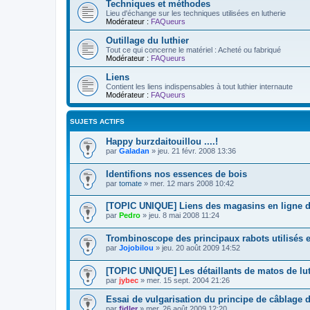
Techniques et méthodes
Lieu d'échange sur les techniques utilisées en lutherie
Modérateur :
FAQueurs
Outillage du luthier
Tout ce qui concerne le matériel : Acheté ou fabriqué
Modérateur :
FAQueurs
Liens
Contient les liens indispensables à tout luthier internaute
Modérateur :
FAQueurs
SUJETS ACTIFS
Happy burzdaitouillou ....!
par
Galadan
»
jeu. 21 févr. 2008 13:36
Identifions nos essences de bois
par
tomate
»
mer. 12 mars 2008 10:42
[TOPIC UNIQUE] Liens des magasins en ligne d'
par
Pedro
»
jeu. 8 mai 2008 11:24
Trombinoscope des principaux rabots utilisés e
par
Jojobilou
»
jeu. 20 août 2009 14:52
[TOPIC UNIQUE] Les détaillants de matos de lut
par
jybec
»
mer. 15 sept. 2004 21:26
Essai de vulgarisation du principe de câblage 
par
fidler
»
mer. 26 août 2009 12:20