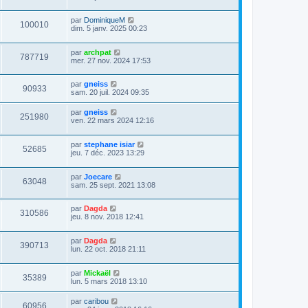
par
DominiqueM
100010
dim. 5 janv. 2025 00:23
par
archpat
787719
mer. 27 nov. 2024 17:53
par
gneiss
90933
sam. 20 juil. 2024 09:35
par
gneiss
251980
ven. 22 mars 2024 12:16
par
stephane isiar
52685
jeu. 7 déc. 2023 13:29
par
Joecare
63048
sam. 25 sept. 2021 13:08
par
Dagda
310586
jeu. 8 nov. 2018 12:41
par
Dagda
390713
lun. 22 oct. 2018 21:11
par
Mickaël
35389
lun. 5 mars 2018 13:10
par
caribou
60956