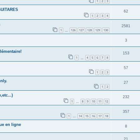
1
2
3
GUITARES
62
1
2
3
4
s
2581
1
126
127
128
129
130
…
3
élémentaire!
153
1
4
5
6
7
8
…
57
1
2
3
nly.
27
1
2
etc...)
232
1
8
9
10
11
12
…
357
1
14
15
16
17
18
…
ue en ligne
8
21