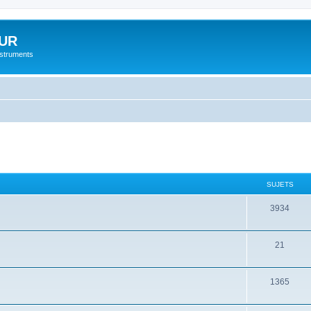
UR
instruments
SUJETS
3934
21
1365