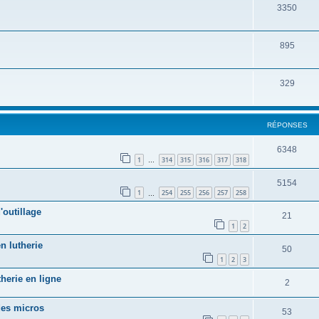
3350
895
329
RÉPONSES
6348
1
314
315
316
317
318
…
5154
1
254
255
256
257
258
…
outillage
21
1
2
n lutherie
50
1
2
3
herie en ligne
2
des micros
53