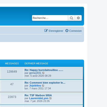
Rechercher
Recherche avancé
S’enregistrer
Connexion
MESSAGES
DERNIER MESSAGE
Re: Happy burzdaitouillou ...…
128649
V
par
gema1831
o
mer. 5 août 2026 08:29
i
r
Re: Comment bien exploiter le…
47
l
V
par
Jojobilou
e
o
lun. 7 mars 2011 17:34
d
i
e
r
Re: TSF Marbon 505A
r
22873
l
V
par
LaurentdeLyon
n
e
o
mar. 7 juil. 2026 23:35
i
d
i
e
e
r