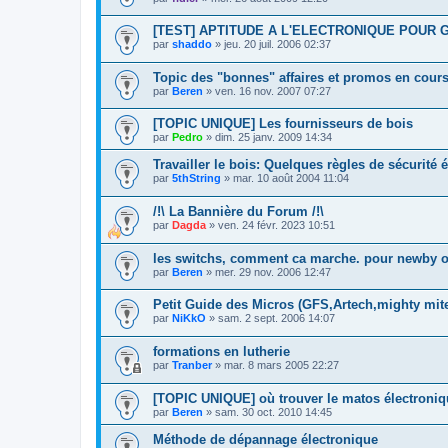
[TEST] APTITUDE A L'ELECTRONIQUE POUR 
par
shaddo
»
jeu. 20 juil. 2006 02:37
Topic des "bonnes" affaires et promos en cour
par
Beren
»
ven. 16 nov. 2007 07:27
[TOPIC UNIQUE] Les fournisseurs de bois
par
Pedro
»
dim. 25 janv. 2009 14:34
Travailler le bois: Quelques règles de sécurité 
par
5thString
»
mar. 10 août 2004 11:04
/!\ La Bannière du Forum /!\
par
Dagda
»
ven. 24 févr. 2023 10:51
les switchs, comment ca marche. pour newby o
par
Beren
»
mer. 29 nov. 2006 12:47
Petit Guide des Micros (GFS,Artech,mighty mite,
par
NiKkO
»
sam. 2 sept. 2006 14:07
formations en lutherie
par
Tranber
»
mar. 8 mars 2005 22:27
[TOPIC UNIQUE] où trouver le matos électroniq
par
Beren
»
sam. 30 oct. 2010 14:45
Méthode de dépannage électronique