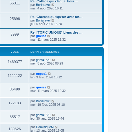
r
Re: Collage qui claque, bois …
r
56311
l
m
V
par
Borisravel
n
e
e
o
mar. 4 août 2026 16:11
i
d
s
i
e
e
s
r
r
Re: Cherche quelqu'un avec un…
r
a
25898
l
m
V
par
Borisravel
n
g
e
e
o
jeu. 6 août 2026 18:20
i
e
d
s
i
e
e
s
r
r
Re: [TOPIC UNIQUE] Liens des …
r
a
3999
l
m
V
par
gneiss
n
g
e
e
o
mar. 11 mars 2025 12:32
i
e
d
s
i
e
e
s
r
r
r
a
l
m
VUES
DERNIER MESSAGE
n
g
e
e
i
e
d
s
e
par
gema1831
e
s
1469377
r
mer. 5 août 2026 08:29
r
a
m
n
g
e
i
e
s
par
orgue1
e
1111122
s
lun. 9 févr. 2026 10:12
r
a
m
g
e
e
par
gneiss
s
86499
mar. 11 mars 2025 12:32
s
a
g
par
Borisravel
122183
e
mer. 19 févr. 2025 08:10
par
gema1831
65517
jeu. 30 janv. 2025 15:44
par
DominiqueM
189626
lun. 13 janv. 2025 16:05