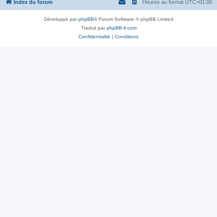
Index du forum
Heures au format
UTC+01:00
Développé par
phpBB
® Forum Software © phpBB Limited
Traduit par
phpBB-fr.com
Confidentialité
|
Conditions