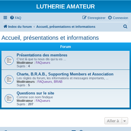
LUTHERIE AMATEUR
FAQ
S’enregistrer
Connexion
R
Index du forum
Accueil, présentations et informations
e
Accueil, présentations et informations
c
Forum
h
e
Présentations des membres
C'est là que tu nous dis qui tu es ...
r
Modérateur :
FAQueurs
Sujets :
4
c
Charte, B.R.A.B., Supporting Members et Association
h
Les règles du forum, les informations et messages importants, ...
Modérateurs :
FAQueurs
,
BRAB
e
Sujets :
5
r
Questions sur le site
Comme son nom l'indique
Modérateur :
FAQueurs
Sujets :
207
Aller à