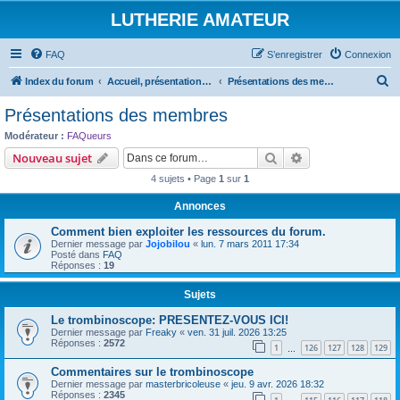
LUTHERIE AMATEUR
FAQ
S’enregistrer
Connexion
R
Index du forum
Accueil, présentations et informations
Présentations des membres
e
Présentations des membres
c
Modérateur :
FAQueurs
h
Rechercher
Recherche avanc
Nouveau sujet
e
4 sujets • Page
1
sur
1
r
Annonces
c
Comment bien exploiter les ressources du forum.
h
Dernier message par
Jojobilou
«
lun. 7 mars 2011 17:34
e
Posté dans
FAQ
Réponses :
19
r
Sujets
Le trombinoscope: PRESENTEZ-VOUS ICI!
Dernier message par
Freaky
«
ven. 31 juil. 2026 13:25
Réponses :
2572
1
126
127
128
129
…
Commentaires sur le trombinoscope
Dernier message par
masterbricoleuse
«
jeu. 9 avr. 2026 18:32
Réponses :
2345