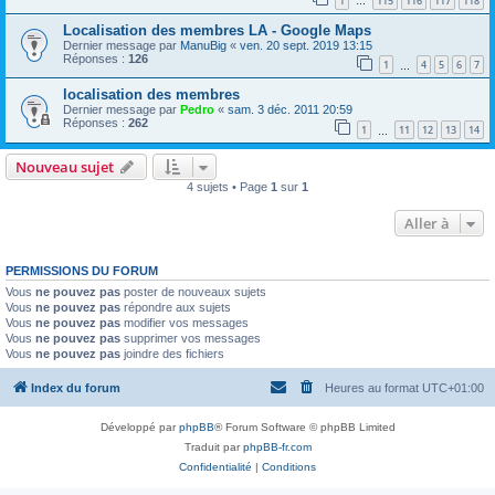
1
115
116
117
118
…
Localisation des membres LA - Google Maps
Dernier message par
ManuBig
«
ven. 20 sept. 2019 13:15
Réponses :
126
1
4
5
6
7
…
localisation des membres
Dernier message par
Pedro
«
sam. 3 déc. 2011 20:59
Réponses :
262
1
11
12
13
14
…
Nouveau sujet
4 sujets • Page
1
sur
1
Aller à
PERMISSIONS DU FORUM
Vous
ne pouvez pas
poster de nouveaux sujets
Vous
ne pouvez pas
répondre aux sujets
Vous
ne pouvez pas
modifier vos messages
Vous
ne pouvez pas
supprimer vos messages
Vous
ne pouvez pas
joindre des fichiers
Index du forum
Heures au format
UTC+01:00
Développé par
phpBB
® Forum Software © phpBB Limited
Traduit par
phpBB-fr.com
Confidentialité
|
Conditions