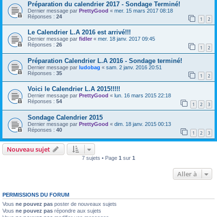
Préparation du calendrier 2017 - Sondage Terminé!
Dernier message par
PrettyGood
«
mer. 15 mars 2017 08:18
Réponses :
24
1
2
Le Calendrier L.A 2016 est arrivé!!!
Dernier message par
fidler
«
mer. 18 janv. 2017 09:45
Réponses :
26
1
2
Préparation Calendrier L.A 2016 - Sondage terminé!
Dernier message par
ludobag
«
sam. 2 janv. 2016 20:51
Réponses :
35
1
2
Voici le Calendrier L.A 2015!!!!!
Dernier message par
PrettyGood
«
lun. 16 mars 2015 22:18
Réponses :
54
1
2
3
Sondage Calendrier 2015
Dernier message par
PrettyGood
«
dim. 18 janv. 2015 00:13
Réponses :
40
1
2
3
Nouveau sujet
7 sujets • Page
1
sur
1
Aller à
PERMISSIONS DU FORUM
Vous
ne pouvez pas
poster de nouveaux sujets
Vous
ne pouvez pas
répondre aux sujets