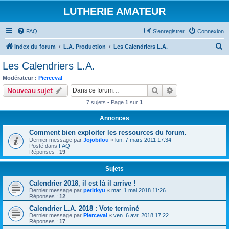
LUTHERIE AMATEUR
FAQ
S’enregistrer
Connexion
R
Index du forum
L.A. Production
Les Calendriers L.A.
e
Les Calendriers L.A.
c
Modérateur :
Pierceval
h
Rechercher
Recherche avanc
Nouveau sujet
e
7 sujets • Page
1
sur
1
r
Annonces
c
Comment bien exploiter les ressources du forum.
h
Dernier message par
Jojobilou
«
lun. 7 mars 2011 17:34
e
Posté dans
FAQ
Réponses :
19
r
Sujets
Calendrier 2018, il est là il arrive !
Dernier message par
petitkyu
«
mar. 1 mai 2018 11:26
Réponses :
12
Calendrier L.A. 2018 : Vote terminé
Dernier message par
Pierceval
«
ven. 6 avr. 2018 17:22
Réponses :
17