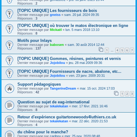
Réponses :
2
[TOPIC UNIQUE] Les fournisseurs de bois
Dernier message par
gneiss
«
sam. 20 juil. 2024 09:35
Réponses :
3
[TOPIC UNIQUE] où trouver le matos électronique en ligne
Dernier message par
Mickaël
«
lun. 5 mars 2018 13:10
Réponses :
8
Motifs pour Inlays
Dernier message par
babosen
«
sam. 30 août 2014 12:44
Réponses :
137
1
4
5
6
7
…
[TOPIC UNIQUE] Gommes, résines, peintures et vernis
Dernier message par
Jojobilou
«
jeu. 28 mai 2009 09:36
[TOPIC UNIQUE] Fournisseurs de nacre, abalone, etc...
Dernier message par
Jojobilou
«
ven. 23 janv. 2009 20:31
Support pédagogiques
Dernier message par
TangerineDream
«
mar. 15 oct. 2024 17:03
Réponses :
42
1
2
3
Question au sujet de eag-international
Dernier message par
tekalekatan
«
mer. 17 févr. 2021 16:46
Réponses :
8
Retour d'expérience guitartonewoods4luthiers.co.uk
Dernier message par
tekalekatan
«
mar. 22 déc. 2020 21:53
Réponses :
4
du chêne pour le manche?
Dernier message par
caribou
«
mer. 25 nov. 2020 08:48