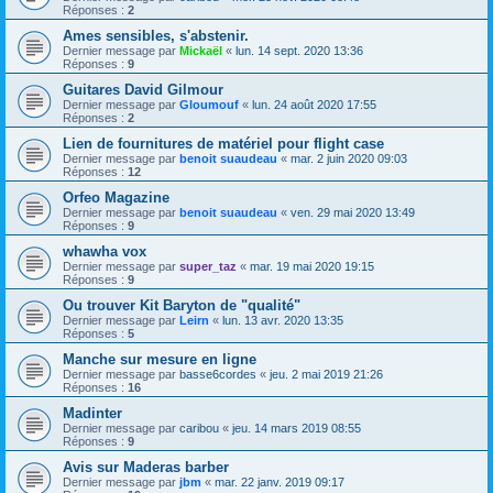
Réponses :
2
Ames sensibles, s'abstenir.
Dernier message par
Mickaël
«
lun. 14 sept. 2020 13:36
Réponses :
9
Guitares David Gilmour
Dernier message par
Gloumouf
«
lun. 24 août 2020 17:55
Réponses :
2
Lien de fournitures de matériel pour flight case
Dernier message par
benoit suaudeau
«
mar. 2 juin 2020 09:03
Réponses :
12
Orfeo Magazine
Dernier message par
benoit suaudeau
«
ven. 29 mai 2020 13:49
Réponses :
9
whawha vox
Dernier message par
super_taz
«
mar. 19 mai 2020 19:15
Réponses :
9
Ou trouver Kit Baryton de "qualité"
Dernier message par
Leirn
«
lun. 13 avr. 2020 13:35
Réponses :
5
Manche sur mesure en ligne
Dernier message par
basse6cordes
«
jeu. 2 mai 2019 21:26
Réponses :
16
Madinter
Dernier message par
caribou
«
jeu. 14 mars 2019 08:55
Réponses :
9
Avis sur Maderas barber
Dernier message par
jbm
«
mar. 22 janv. 2019 09:17