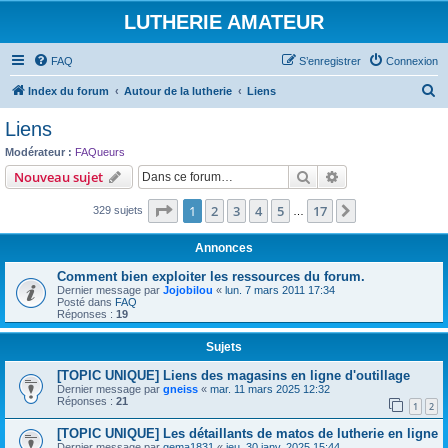
LUTHERIE AMATEUR
FAQ
S’enregistrer
Connexion
R
Index du forum
Autour de la lutherie
Liens
e
Liens
c
Modérateur :
FAQueurs
h
Rechercher
Recherche avanc
Nouveau sujet
e
Page
1
sur
17
1
2
3
4
5
17
Suivante
329 sujets
r
…
c
Annonces
h
Comment bien exploiter les ressources du forum.
e
Dernier message par
Jojobilou
«
lun. 7 mars 2011 17:34
Posté dans
FAQ
r
Réponses :
19
Sujets
[TOPIC UNIQUE] Liens des magasins en ligne d'outillage
Dernier message par
gneiss
«
mar. 11 mars 2025 12:32
Réponses :
21
1
2
[TOPIC UNIQUE] Les détaillants de matos de lutherie en ligne
Dernier message par
gema1831
«
jeu. 30 janv. 2025 15:44