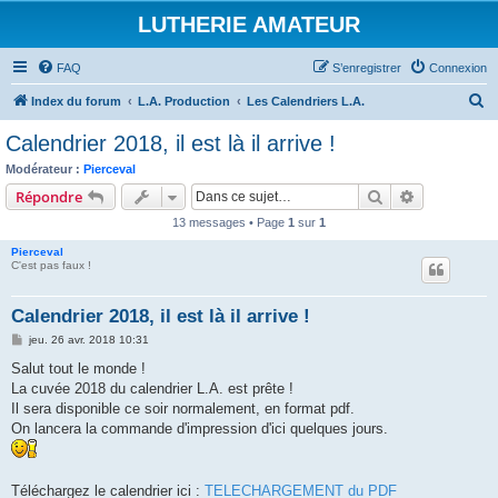
LUTHERIE AMATEUR
FAQ
S’enregistrer
Connexion
R
Index du forum
L.A. Production
Les Calendriers L.A.
e
Calendrier 2018, il est là il arrive !
c
Modérateur :
Pierceval
h
Rechercher
Recherche 
Répondre
e
13 messages • Page
1
sur
1
r
Pierceval
c
C'est pas faux !
h
Calendrier 2018, il est là il arrive !
e
M
jeu. 26 avr. 2018 10:31
r
e
s
Salut tout le monde !
s
La cuvée 2018 du calendrier L.A. est prête !
a
g
Il sera disponible ce soir normalement, en format pdf.
e
On lancera la commande d'impression d'ici quelques jours.
Téléchargez le calendrier ici :
TELECHARGEMENT du PDF