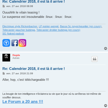
Re: Calendrier 2018, il est là il arrive !
M
ven. 27 avr. 2018 08:08
e
s
Ouuuhhh le vilain teasing !
s
Le suspense est insoutenable :linux: :linux: :linux:
a
g
e
Electrique style Rickenbacker
,
LP poirier-wengé
,
Basse 5c noyer/peuplier (en cours)
,
Telecaster gaucher bubinga
,
Telecaster droitier bubinga (en cours)
SG Naked padouk
Dagda
Admin
Re: Calendrier 2018, il est là il arrive !
M
ven. 27 avr. 2018 21:09
e
s
Aller, hop, c'est téléchargeable !!!
s
a
g
e
La bougie de ton intelligence n'éclairera ta vie que le jour où tu arrêteras toi-même de
souffler dessus.
Le Forum a 20 ans !!!