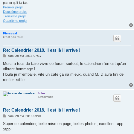
pas et qu'il l'a fait.
Premier projet
Deuxième projet
Troisième projet
Quatrième projet
Pierceval
C'est pas faux !
Re: Calendrier 2018, il est là il arrive !
M
sam. 28 avr. 2018 07:17
e
s
Merci à tous de faire vivre ce forum surtout, le calendrier n'en est qu'un
s
vibrant hommage !
a
g
Houla je m'emballe, vite un café ça ira mieux, quand M. D aura fini de
e
ronfler :siffle:
fidler
Stradimodo
Re: Calendrier 2018, il est là il arrive !
M
sam. 28 avr. 2018 09:01
e
s
Super ce calendrier, belle mise en page, belles photos, excellent :app:
s
:app:
a
g