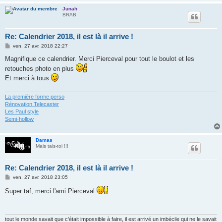
Junah
BRAB
Re: Calendrier 2018, il est là il arrive !
M
ven. 27 avr. 2018 22:27
e
s
Magnifique ce calendrier. Merci Pierceval pour tout le boulot et les
s
retouches photo en plus
a
g
Et merci à tous
e
La première forme perso
Rénovation Telecaster
Les Paul style
Semi-hollow
Damas
Mais tais-toi !!!
Re: Calendrier 2018, il est là il arrive !
M
ven. 27 avr. 2018 23:05
e
s
Super taf, merci l'ami Pierceval
s
a
g
e
tout le monde savait que c'était impossible à faire, il est arrivé un imbécile qui ne le savait