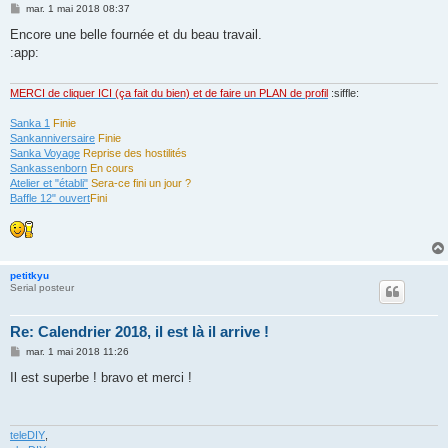
M
mar. 1 mai 2018 08:37
e
s
Encore une belle fournée et du beau travail.
s
:app:
a
g
e
MERCI de cliquer ICI (ça fait du bien) et de faire un PLAN de profil
:siffle:
Sanka 1
Finie
Sankanniversaire
Finie
Sanka Voyage
Reprise des hostilités
Sankassenborn
En cours
Atelier et "établi"
Sera-ce fini un jour ?
Baffle 12" ouvert
Fini
petitkyu
Serial posteur
Re: Calendrier 2018, il est là il arrive !
M
mar. 1 mai 2018 11:26
e
s
Il est superbe ! bravo et merci !
s
a
g
e
teleDIY
,