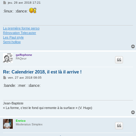
M
jeu. 26 avr. 2018 17:21
e
s
:linux: :dance:
s
a
g
e
La première forme perso
Rénovation Telecaster
Les Paul style
Semi-hollow
gaffophone
FAQeur
Re: Calendrier 2018, il est là il arrive !
M
ven. 27 avr. 2018 08:05
e
s
:bande: :mer: :dance:
s
a
g
e
Jean-Baptiste
« La forme, c’est le fond qui remonte à la surface » (V. Hugo)
Enrico
Moderatus Simplex