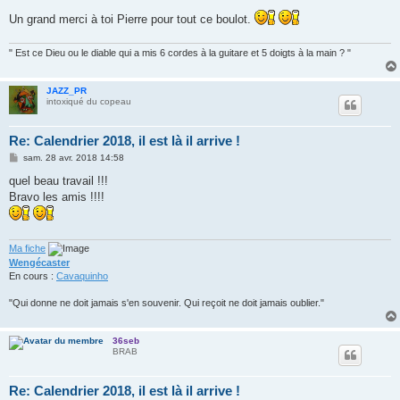
e
Un grand merci à toi Pierre pour tout ce boulot.
" Est ce Dieu ou le diable qui a mis 6 cordes à la guitare et 5 doigts à la main ? "
JAZZ_PR
intoxiqué du copeau
Re: Calendrier 2018, il est là il arrive !
M
sam. 28 avr. 2018 14:58
e
s
quel beau travail !!!
s
Bravo les amis !!!!
a
g
e
Ma fiche
Wengécaster
En cours :
Cavaquinho
"Qui donne ne doit jamais s'en souvenir. Qui reçoit ne doit jamais oublier."
36seb
BRAB
Re: Calendrier 2018, il est là il arrive !