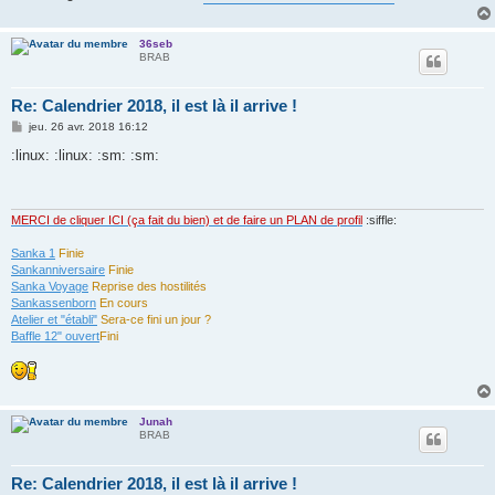
36seb
BRAB
Re: Calendrier 2018, il est là il arrive !
M
jeu. 26 avr. 2018 16:12
e
s
:linux: :linux: :sm: :sm:
s
a
g
e
MERCI de cliquer ICI (ça fait du bien) et de faire un PLAN de profil
:siffle:
Sanka 1
Finie
Sankanniversaire
Finie
Sanka Voyage
Reprise des hostilités
Sankassenborn
En cours
Atelier et "établi"
Sera-ce fini un jour ?
Baffle 12" ouvert
Fini
Junah
BRAB
Re: Calendrier 2018, il est là il arrive !