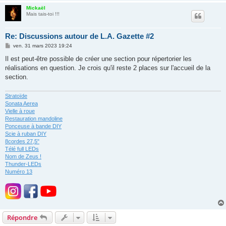
Mickaël
Mais tais-toi !!!
Re: Discussions autour de L.A. Gazette #2
M
ven. 31 mars 2023 19:24
e
s
Il est peut-être possible de créer une section pour répertorier les
s
réalisations en question. Je crois qu'il reste 2 places sur l'accueil de la
a
g
section.
e
Stratoïde
Sonata Aerea
Vielle à roue
Restauration mandoline
Ponceuse à bande DIY
Scie à ruban DIY
8cordes 27,5"
Télé full LEDs
Nom de Zeus !
Thunder-LEDs
Numéro 13
Répondre