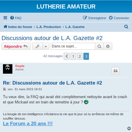
LUTHERIE AMATEUR
FAQ
S’enregistrer
Connexion
R
Index du forum
L.A. Production
L.A. Gazette
e
Discussions autour de L.A. Gazette #2
c
Rechercher
Recherche 
Répondre
h
e
1
2
3
Précédente
42 messages
r
Dagda
c
Admin
h
Re: Discussions autour de L.A. Gazette #2
e
M
ven. 31 mars 2023 16:01
r
e
s
Tu veux dire, la FAQ qui avait été complétement nettoyée avant le crash
s
et que Mickael est en train de remettre à jour ?
a
g
e
La bougie de ton intelligence n'éclairera ta vie que le jour où tu arrêteras toi-même de
souffler dessus.
Le Forum a 20 ans !!!