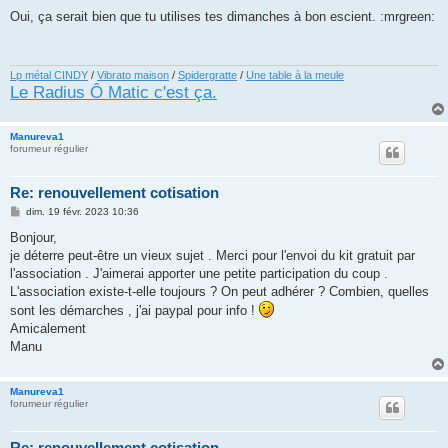
e
s
Oui, ça serait bien que tu utilises tes dimanches à bon escient. :mrgreen:
s
a
g
e
Lp métal CINDY
/
Vibrato maison
/
Spidergratte
/
Une table à la meule
Le Radius Ô Matic c'est ça.
Manureva1
forumeur régulier
Re: renouvellement cotisation
M
dim. 19 févr. 2023 10:36
e
s
Bonjour,
s
je déterre peut-être un vieux sujet . Merci pour l'envoi du kit gratuit par
a
g
l'association . J'aimerai apporter une petite participation du coup .
e
L'association existe-t-elle toujours ? On peut adhérer ? Combien, quelles
sont les démarches , j'ai paypal pour info !
Amicalement
Manu
Manureva1
forumeur régulier
Re: renouvellement cotisation