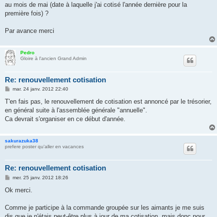
au mois de mai (date à laquelle j'ai cotisé l'année dernière pour la
première fois) ?
Par avance merci
Pedro
Gloire à l'ancien Grand Admin
Re: renouvellement cotisation
M
mar. 24 janv. 2012 22:40
e
s
T'en fais pas, le renouvellement de cotisation est annoncé par le trésorier,
s
en général suite à l'assemblée générale "annuelle".
a
g
Ca devrait s'organiser en ce début d'année.
e
sakurazuka38
prefere poster qu'aller en vacances
Re: renouvellement cotisation
M
mer. 25 janv. 2012 18:26
e
s
Ok merci.
s
a
g
Comme je participe à la commande groupée sur les aimants je me suis
e
dis que je n'étais peut-être plus à jour de ma cotisation, mais donc pour