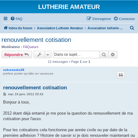
LUTHERIE AMATEUR
FAQ
S’enregistrer
Connexion
R
Index du forum
Association Lutherie Amateur
Association lutherie-amateur.com
e
renouvellement cotisation
c
Modérateur :
FAQueurs
h
Rechercher
Recherche 
Répondre
e
12 messages • Page
1
sur
1
r
sakurazuka38
c
prefere poster qu'aller en vacances
h
renouvellement cotisation
e
M
mar. 24 janv. 2012 20:42
r
e
s
Bonjour à tous,
s
a
g
2012 étant déjà entamé je me pose la question du renouvellement de ma
e
cotisation pour l'asso.
Pour les cotisations cela fonctionne par année civile ou par date de la
première adhésion ? Histoire de savoir si je dois renouveler maintenant ou