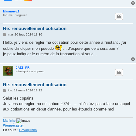
Manureva1
forumeur régulier
Re: renouvellement cotisation
M
mar. 20 févr. 2024 13:36
e
s
Hello, je viens de régler ma cotisation pour cette année à l'instant , j'ai
s
oublié d'indiquer mon pseudo
... J'espère que cela sera bon ?
a
g
je peux indiquer le numéro de la transaction si souci .
e
JAZZ_PR
intoxiqué du copeau
Re: renouvellement cotisation
M
lun. 11 mars 2024 18:22
e
s
Salut les copains
s
Je viens de régler ma cotisation 2024....... n'hésitez pas à faire un appel
a
g
aux cotisations en début d'année, pour les étourdis comme moi
e
Ma fiche
Wengécaster
En cours :
Cavaquinho