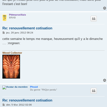
l'instant c'est bon!
Ptitmarseillais
BRAB
Re: renouvellement cotisation
M
jeu. 26 janv. 2012 08:24
e
s
cette semaine le temps me manque, heureusement qu'il y a le dimanche
s
.... :mrgreen:
a
g
e
Wood Collector
Phraid
Du genre "FAQor perdu"
Re: renouvellement cotisation
M
dim. 5 févr. 2012 02:06