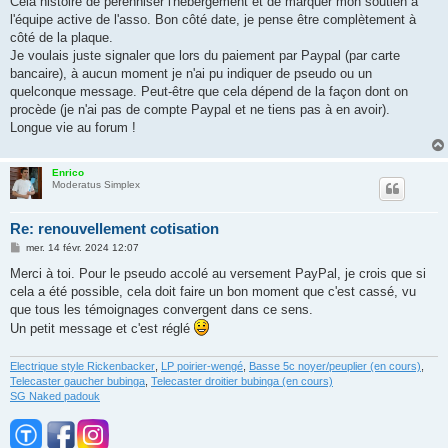
Cela histoire de pérenniser l'hébergement et de marquer mon soutien à
l'équipe active de l'asso. Bon côté date, je pense être complètement à
côté de la plaque.
Je voulais juste signaler que lors du paiement par Paypal (par carte
bancaire), à aucun moment je n'ai pu indiquer de pseudo ou un
quelconque message. Peut-être que cela dépend de la façon dont on
procède (je n'ai pas de compte Paypal et ne tiens pas à en avoir).
Longue vie au forum !
Enrico
Moderatus Simplex
Re: renouvellement cotisation
M
mer. 14 févr. 2024 12:07
e
s
Merci à toi. Pour le pseudo accolé au versement PayPal, je crois que si
s
cela a été possible, cela doit faire un bon moment que c'est cassé, vu
a
g
que tous les témoignages convergent dans ce sens.
e
Un petit message et c'est réglé
Electrique style Rickenbacker
,
LP poirier-wengé
,
Basse 5c noyer/peuplier (en cours)
,
Telecaster gaucher bubinga
,
Telecaster droitier bubinga (en cours)
SG Naked padouk