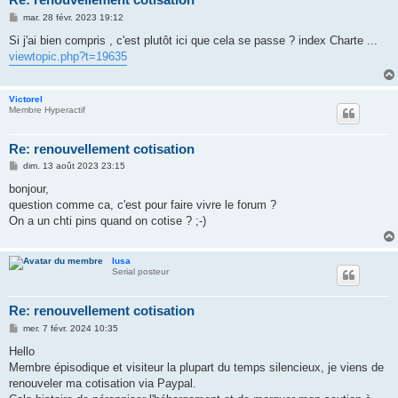
M
mar. 28 févr. 2023 19:12
e
s
Si j'ai bien compris , c'est plutôt ici que cela se passe ? index Charte ...
s
viewtopic.php?t=19635
a
g
e
Victorel
Membre Hyperactif
Re: renouvellement cotisation
M
dim. 13 août 2023 23:15
e
s
bonjour,
s
question comme ca, c'est pour faire vivre le forum ?
a
g
On a un chti pins quand on cotise ? ;-)
e
lusa
Serial posteur
Re: renouvellement cotisation
M
mer. 7 févr. 2024 10:35
e
s
Hello
s
Membre épisodique et visiteur la plupart du temps silencieux, je viens de
a
g
renouveler ma cotisation via Paypal.
e