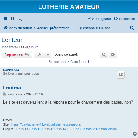
LUTHERIE AMATEUR
FAQ
S’enregistrer
Connexion
R
Index du forum
Accueil, présentations et informations
Questions sur le site
e
Lenteur
c
Modérateur :
FAQueurs
h
Rechercher
Recherche 
Répondre
e
5 messages • Page
1
sur
1
r
David1234
c
Se lève la nuit pour poster
h
Lenteur
e
M
sam. 7 mars 2026 13:16
r
e
s
Le site est devenu lent à la réponse pour le chargement des pages, non?
s
a
g
e
David
Site :
https://dat-lutherie-49.webselfsite.net/creations
Projets :
Cello #1
Cello #2
Cello #3
Cello #4-5-6
Une Classique
Restau Violon