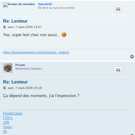
ValentinD
Se lève la nuit pour poster
Re: Lenteur
M
sam. 7 mars 2026 13:27
e
s
Yes, super lent chez moi aussi...
s
a
g
e
https://www.instagram.com/sixpence_guitars/
Pronto
Moderatus Simplex
Re: Lenteur
M
sam. 7 mars 2026 15:19
e
s
Ça dépend des moments, j’ai l’impression ?
s
a
g
e
ProntoCaster
FTR jr
JPB
Taylor
XII