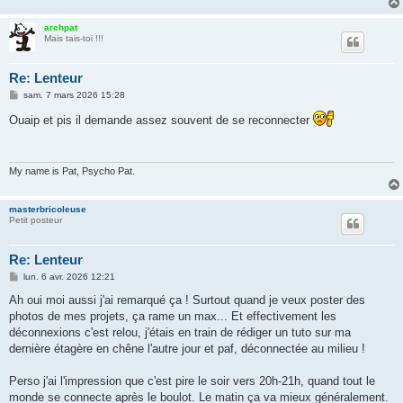
archpat
Mais tais-toi !!!
Re: Lenteur
M
sam. 7 mars 2026 15:28
e
s
Ouaip et pis il demande assez souvent de se reconnecter
s
a
g
e
My name is Pat, Psycho Pat.
masterbricoleuse
Petit posteur
Re: Lenteur
M
lun. 6 avr. 2026 12:21
e
s
Ah oui moi aussi j'ai remarqué ça ! Surtout quand je veux poster des
s
photos de mes projets, ça rame un max... Et effectivement les
a
g
déconnexions c'est relou, j'étais en train de rédiger un tuto sur ma
e
dernière étagère en chêne l'autre jour et paf, déconnectée au milieu !
Perso j'ai l'impression que c'est pire le soir vers 20h-21h, quand tout le
monde se connecte après le boulot. Le matin ça va mieux généralement.