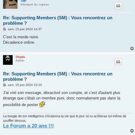
TMF
intoxiqué du copeau
Re: Supporting Members (SM) : Vous rencontrez un
problème ?
M
sam. 15 juin 2024 14:37
e
s
C’est la merde noire.
s
Décadence online.
a
g
e
Dagda
Admin
Re: Supporting Members (SM) : Vous rencontrez un
problème ?
M
sam. 15 juin 2024 15:10
e
s
J'ai viré son message, désactivé son compte, et c'est d'autant plus
s
étrange que c'était un membre puni, donc normalement pas dans la
a
g
possibilité de poster
e
La bougie de ton intelligence n'éclairera ta vie que le jour où tu arrêteras toi-même de
souffler dessus.
Le Forum a 20 ans !!!