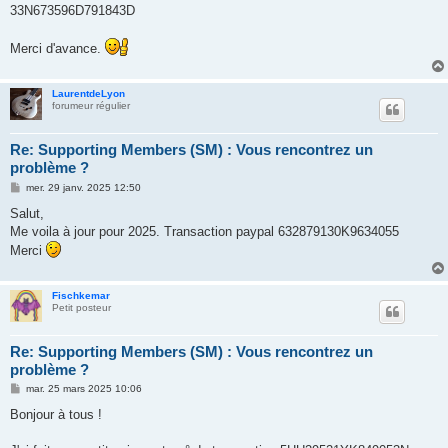
e
33N673596D791843D
Merci d'avance.
LaurentdeLyon
forumeur régulier
Re: Supporting Members (SM) : Vous rencontrez un
problème ?
M
mer. 29 janv. 2025 12:50
e
s
Salut,
s
Me voila à jour pour 2025. Transaction paypal 632879130K9634055
a
g
Merci
e
Fischkemar
Petit posteur
Re: Supporting Members (SM) : Vous rencontrez un
problème ?
M
mar. 25 mars 2025 10:06
e
s
Bonjour à tous !
s
a
g