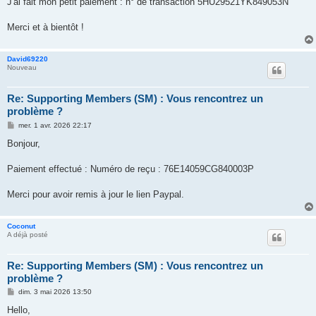
J'ai fait mon petit paiement : n° de transaction 5HU29521YK849053N
e
Merci et à bientôt !
David69220
Nouveau
Re: Supporting Members (SM) : Vous rencontrez un
problème ?
M
mer. 1 avr. 2026 22:17
e
s
Bonjour,
s
a
g
Paiement effectué : Numéro de reçu : 76E14059CG840003P
e
Merci pour avoir remis à jour le lien Paypal.
Coconut
A déjà posté
Re: Supporting Members (SM) : Vous rencontrez un
problème ?
M
dim. 3 mai 2026 13:50
e
s
Hello,