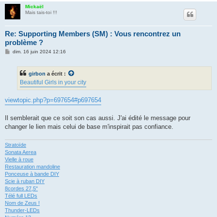
Mickaël
Mais tais-toi !!!
Re: Supporting Members (SM) : Vous rencontrez un
problème ?
M
dim. 16 juin 2024 12:16
e
s
s
girbon
a écrit :
a
g
Beautiful Girls in your city
e
viewtopic.php?p=697654#p697654
Il semblerait que ce soit son cas aussi. J'ai édité le message pour
changer le lien mais celui de base m'inspirait pas confiance.
Stratoïde
Sonata Aerea
Vielle à roue
Restauration mandoline
Ponceuse à bande DIY
Scie à ruban DIY
8cordes 27,5"
Télé full LEDs
Nom de Zeus !
Thunder-LEDs