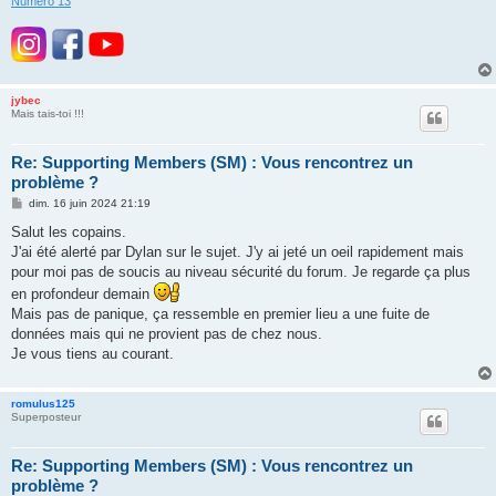
Numéro 13
jybec
Mais tais-toi !!!
Re: Supporting Members (SM) : Vous rencontrez un
problème ?
M
dim. 16 juin 2024 21:19
e
s
Salut les copains.
s
J'ai été alerté par Dylan sur le sujet. J'y ai jeté un oeil rapidement mais
a
g
pour moi pas de soucis au niveau sécurité du forum. Je regarde ça plus
e
en profondeur demain
Mais pas de panique, ça ressemble en premier lieu a une fuite de
données mais qui ne provient pas de chez nous.
Je vous tiens au courant.
romulus125
Superposteur
Re: Supporting Members (SM) : Vous rencontrez un
problème ?