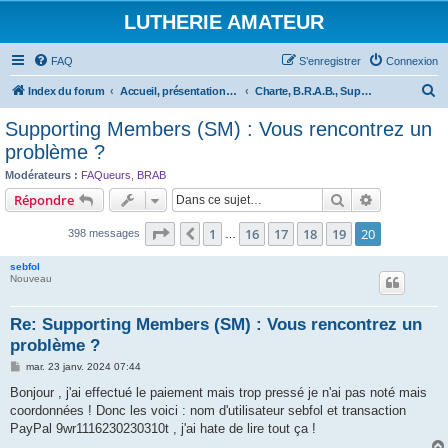
LUTHERIE AMATEUR
FAQ
S’enregistrer
Connexion
R
Index du forum
Accueil, présentations et informations
Charte, B.R.A.B., Supporting Members et Association
e
Supporting Members (SM) : Vous rencontrez un
c
problème ?
h
Modérateurs :
FAQueurs
,
BRAB
e
Rechercher
Recherche 
Répondre
r
Page
20
sur
20
1
16
17
18
19
20
Précédente
398 messages
…
c
h
sebfol
Nouveau
e
r
Re: Supporting Members (SM) : Vous rencontrez un
problème ?
M
mar. 23 janv. 2024 07:44
e
s
Bonjour , j'ai effectué le paiement mais trop pressé je n'ai pas noté mais
s
coordonnées ! Donc les voici : nom d'utilisateur sebfol et transaction
a
g
PayPal 9wr1116230230310t , j'ai hate de lire tout ça !
e