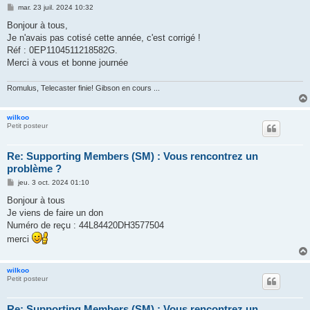
M
mar. 23 juil. 2024 10:32
e
s
Bonjour à tous,
s
Je n'avais pas cotisé cette année, c'est corrigé !
a
g
Réf : 0EP1104511218582G.
e
Merci à vous et bonne journée
Romulus, Telecaster finie! Gibson en cours ...
wilkoo
Petit posteur
Re: Supporting Members (SM) : Vous rencontrez un
problème ?
M
jeu. 3 oct. 2024 01:10
e
s
Bonjour à tous
s
Je viens de faire un don
a
g
Numéro de reçu : 44L84420DH3577504
e
merci
wilkoo
Petit posteur
Re: Supporting Members (SM) : Vous rencontrez un