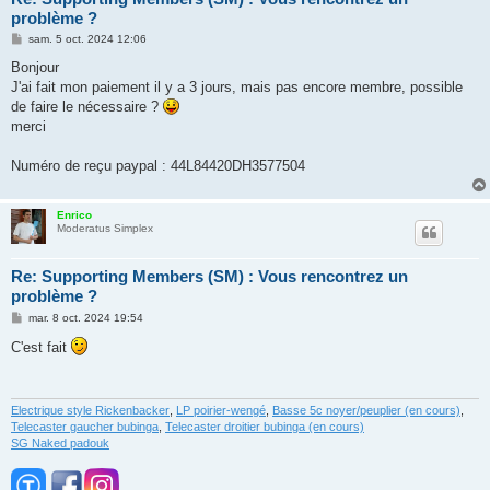
problème ?
M
sam. 5 oct. 2024 12:06
e
s
Bonjour
s
J'ai fait mon paiement il y a 3 jours, mais pas encore membre, possible
a
g
de faire le nécessaire ?
e
merci
Numéro de reçu paypal : 44L84420DH3577504
Enrico
Moderatus Simplex
Re: Supporting Members (SM) : Vous rencontrez un
problème ?
M
mar. 8 oct. 2024 19:54
e
s
C'est fait
s
a
g
e
Electrique style Rickenbacker
,
LP poirier-wengé
,
Basse 5c noyer/peuplier (en cours)
,
Telecaster gaucher bubinga
,
Telecaster droitier bubinga (en cours)
SG Naked padouk