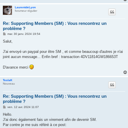
LaurentdeLyon
forumeur régulier
Re: Supporting Members (SM) : Vous rencontrez un
problème ?
M
mar. 30 janv. 2024 19:54
e
s
Salut,
s
a
g
J'ai envoyé un paypal pour être SM , et comme beaucoup d'autres je n'ai
e
joint aucun message... Enfin bref : transaction 4DV11814GW186653T
D'avance merci
TeslaK
Nouveau
Re: Supporting Members (SM) : Vous rencontrez un
problème ?
M
ven. 12 avr. 2024 11:07
e
s
Hello.
s
J'ai donc également fais un virement afin de devenir SM.
a
g
Par contre je me suis référé à ce post:
e