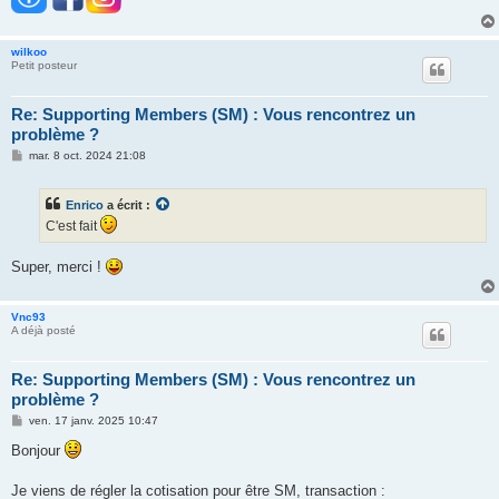
wilkoo
Petit posteur
Re: Supporting Members (SM) : Vous rencontrez un
problème ?
M
mar. 8 oct. 2024 21:08
e
s
s
Enrico
a écrit :
a
g
C'est fait
e
Super, merci !
Vnc93
A déjà posté
Re: Supporting Members (SM) : Vous rencontrez un
problème ?
M
ven. 17 janv. 2025 10:47
e
s
Bonjour
s
a
g
Je viens de régler la cotisation pour être SM, transaction :