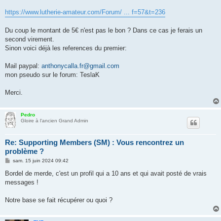
https://www.lutherie-amateur.com/Forum/ ... f=57&t=236
Du coup le montant de 5€ n'est pas le bon ? Dans ce cas je ferais un
second virement.
Sinon voici déjà les references du premier:
Mail paypal:
anthonycalla.fr@gmail.com
mon pseudo sur le forum: TeslaK
Merci.
Pedro
Gloire à l'ancien Grand Admin
Re: Supporting Members (SM) : Vous rencontrez un
problème ?
M
sam. 15 juin 2024 09:42
e
s
Bordel de merde, c'est un profil qui a 10 ans et qui avait posté de vrais
s
messages !
a
g
e
Notre base se fait récupérer ou quoi ?