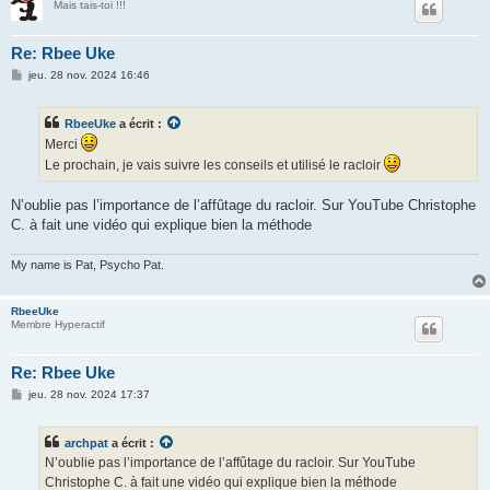
Mais tais-toi !!!
Re: Rbee Uke
M
jeu. 28 nov. 2024 16:46
e
s
s
RbeeUke
a écrit :
a
g
Merci
e
Le prochain, je vais suivre les conseils et utilisé le racloir
N’oublie pas l’importance de l’affûtage du racloir. Sur YouTube Christophe
C. à fait une vidéo qui explique bien la méthode
My name is Pat, Psycho Pat.
RbeeUke
Membre Hyperactif
Re: Rbee Uke
M
jeu. 28 nov. 2024 17:37
e
s
s
archpat
a écrit :
a
g
N’oublie pas l’importance de l’affûtage du racloir. Sur YouTube
e
Christophe C. à fait une vidéo qui explique bien la méthode