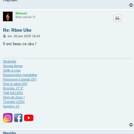
Mickaël
Mais tais-toi !!!
Re: Rbee Uke
M
lun. 30 juin 2025 16:45
e
s
Il est beau ce uku !
s
a
g
e
Stratoïde
Sonata Aerea
Vielle à roue
Restauration mandoline
Ponceuse à bande DIY
Scie à ruban DIY
8cordes 27,5"
Télé full LEDs
Nom de Zeus !
Thunder-LEDs
Numéro 13
RbeeUke