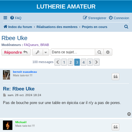
LUTHERIE AMATEUR
FAQ
S’enregistrer
Connexion
R
Index du forum
Réalisations des membres
Projets en cours
e
Rbee Uke
c
Modérateurs :
FAQueurs
,
BRAB
h
Rechercher
Recherche 
Répondre
e
1
2
3
4
5
Précédente
Suivante
100 messages
r
c
benoit suaudeau
Mais tais-toi !!!
h
e
Re: Rbee Uke
r
M
sam. 26 oct. 2024 18:24
e
s
Pas de bouche pore sur une table en épicéa car il n'y a pas de pores.
s
a
g
e
Mickaël
Mais tais-toi !!!