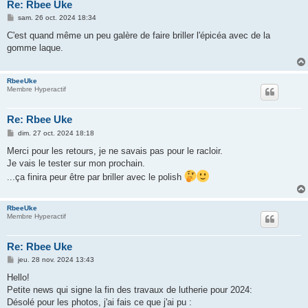
Re: Rbee Uke
M
sam. 26 oct. 2024 18:34
e
s
C'est quand même un peu galère de faire briller l'épicéa avec de la
s
gomme laque.
a
g
e
RbeeUke
Membre Hyperactif
Re: Rbee Uke
M
dim. 27 oct. 2024 18:18
e
s
Merci pour les retours, je ne savais pas pour le racloir.
s
Je vais le tester sur mon prochain.
a
g
...ça finira peur être par briller avec le polish
e
RbeeUke
Membre Hyperactif
Re: Rbee Uke
M
jeu. 28 nov. 2024 13:43
e
s
Hello!
s
Petite news qui signe la fin des travaux de lutherie pour 2024:
a
g
Désolé pour les photos, j'ai fais ce que j'ai pu :