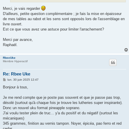
Merci, je vais regarder
D'ailleurs, petite question complémentaire ; je fais la mise en épaisseur
de mes tables au rabot et les sens sont opposés lors de l'assemblage en
livre ouvert.
Est ce que vous avez une astuce pour limiter l'arrachement?
Merci par avance,
Raphaël.
RbeeUke
Membre Hyperactif
Re: Rbee Uke
M
lun. 30 juin 2025 12:47
e
s
Bonjour à tous,
s
a
g
Je me rend compte que je poste pas souvent et que je passe pas trop,
e
désolé (surtout qu'à chaque fois je trouve les lutheries super inspirante).
Donc un nouvel uku format pineapple soprano.
J'ai voulu tester plein de truc... y'a du positif et du négatif (surtout les
mécaniques)
345 grammes, finition au vernis tampon. Noyer, épicéa, pao ferro et red
cedar