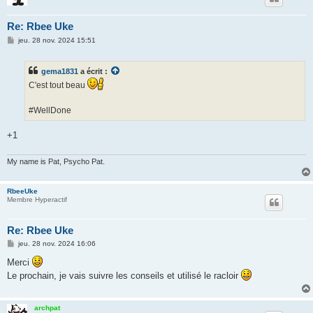
Re: Rbee Uke
M
jeu. 28 nov. 2024 15:51
e
s
s
gema1831
a écrit :
a
g
C'est tout beau
e
#WellDone
+1
My name is Pat, Psycho Pat.
RbeeUke
Membre Hyperactif
Re: Rbee Uke
M
jeu. 28 nov. 2024 16:06
e
s
Merci
s
Le prochain, je vais suivre les conseils et utilisé le racloir
a
g
e
archpat