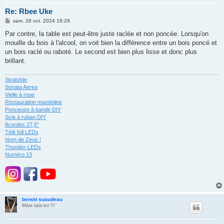
Re: Rbee Uke
M
sam. 26 oct. 2024 18:29
e
s
Par contre, la table est peut-être juste raclée et non poncée. Lorsqu'on
s
mouille du bois à l'alcool, on voit bien la différence entre un bois poncé et
a
g
un bois raclé ou raboté. Le second est bien plus lisse et donc plus
e
brillant.
Stratoïde
Sonata Aerea
Vielle à roue
Restauration mandoline
Ponceuse à bande DIY
Scie à ruban DIY
8cordes 27,5"
Télé full LEDs
Nom de Zeus !
Thunder-LEDs
Numéro 13
benoit suaudeau
Mais tais-toi !!!