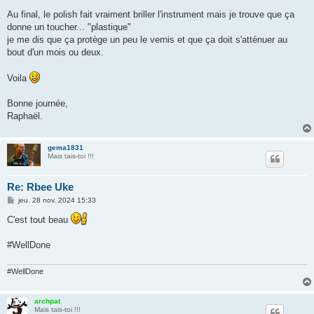
Au final, le polish fait vraiment briller l'instrument mais je trouve que ça
donne un toucher... "plastique"
je me dis que ça protège un peu le vernis et que ça doit s'atténuer au
bout d'un mois ou deux.
Voila
Bonne journée,
Raphaël.
gema1831
Mais tais-toi !!!
Re: Rbee Uke
M
jeu. 28 nov. 2024 15:33
e
s
C'est tout beau
s
a
g
#WellDone
e
#WellDone
archpat
Mais tais-toi !!!