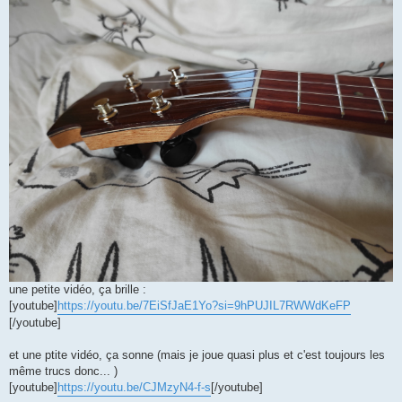
une petite vidéo, ça brille :
[youtube]
https://youtu.be/7EiSfJaE1Yo?si=9hPUJIL7RWWdKeFP
[/youtube]
et une ptite vidéo, ça sonne (mais je joue quasi plus et c'est toujours les
même trucs donc... )
[youtube]
https://youtu.be/CJMzyN4-f-s
[/youtube]