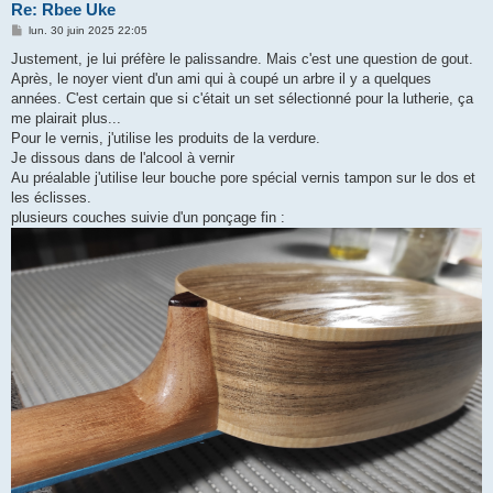
Re: Rbee Uke
M
lun. 30 juin 2025 22:05
e
s
Justement, je lui préfère le palissandre. Mais c'est une question de gout.
s
Après, le noyer vient d'un ami qui à coupé un arbre il y a quelques
a
g
années. C'est certain que si c'était un set sélectionné pour la lutherie, ça
e
me plairait plus...
Pour le vernis, j'utilise les produits de la verdure.
Je dissous dans de l'alcool à vernir
Au préalable j'utilise leur bouche pore spécial vernis tampon sur le dos et
les éclisses.
plusieurs couches suivie d'un ponçage fin :