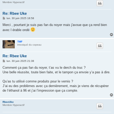
Membre Hyperactif
Re: Rbee Uke
M
lun. 30 juin 2025 18:58
e
s
Merci , pourtant je suis pas fan du noyer mais j'avoue que ça rend bien
s
avec l érable ondé
a
g
e
TMF
intoxiqué du copeau
Re: Rbee Uke
M
lun. 30 juin 2025 21:38
e
s
Comment ça pas fan du noyer, t’as vu le derch du truc ?
s
Une belle réussite, toute bien faite, et le tampon ça envoie y’a pas à dire.
a
g
e
Qu’as tu utilisé comme produits pour le vernis ?
J’ai eu des problèmes avec ça dernièrement, mais je viens de récupérer
de l’éthanol à 96 et j’ai l’impression que ça compte.
RbeeUke
Membre Hyperactif