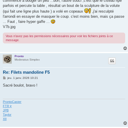
commencé à bouger un peu ...bon, l'autre souci ,c'est que le ciseau ripe
parfois et percute la table , résultat un bout de la sculpture de la volute
(qui fait une ligne plus haute ) a volé en copeaux
,j'ai resculpté
l'arrondi en essayer de masquer le coup. c'est moins bien, mais ça passe
... Faut , faire hyper gaffe ...
V7b.jpg
Vous n’avez pas les permissions nécessaires pour voir les fichiers joints à ce
message.
Pronto
Moderatus Simplex
Re: Filets mandoline F5
M
jeu. 1 janv. 2026 10:21
e
s
Sacré boulot, bravo !
s
a
g
e
ProntoCaster
FTR jr
JPB
Taylor
XII