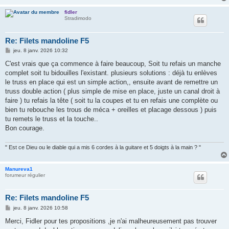
fidler
Stradimodo
Re: Filets mandoline F5
M
jeu. 8 janv. 2026 10:32
e
s
C'est vrais que ça commence à faire beaucoup, Soit tu refais un manche
s
complet soit tu bidouilles l'existant. plusieurs solutions : déjà tu enlèves
a
g
le truss en place qui est un simple action,, ensuite avant de remettre un
e
truss double action ( plus simple de mise en place, juste un canal droit à
faire ) tu refais la tête ( soit tu la coupes et tu en refais une complète ou
bien tu rebouche les trous de méca + oreilles et placage dessous ) puis
tu remets le truss et la touche..
Bon courage.
" Est ce Dieu ou le diable qui a mis 6 cordes à la guitare et 5 doigts à la main ? "
Manureva1
forumeur régulier
Re: Filets mandoline F5
M
jeu. 8 janv. 2026 10:58
e
s
Merci, Fidler pour tes propositions ,je n'ai malheureusement pas trouver
s