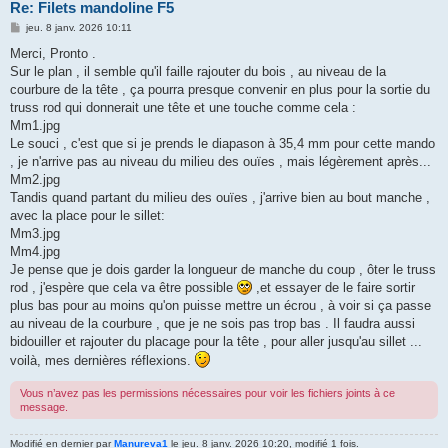
Re: Filets mandoline F5
M
jeu. 8 janv. 2026 10:11
e
s
Merci, Pronto .
s
Sur le plan , il semble qu'il faille rajouter du bois , au niveau de la
a
g
courbure de la tête , ça pourra presque convenir en plus pour la sortie du
e
truss rod qui donnerait une tête et une touche comme cela :
Mm1.jpg
Le souci , c'est que si je prends le diapason à 35,4 mm pour cette mando
, je n'arrive pas au niveau du milieu des ouïes , mais légèrement après...
Mm2.jpg
Tandis quand partant du milieu des ouïes , j'arrive bien au bout manche ,
avec la place pour le sillet:
Mm3.jpg
Mm4.jpg
Je pense que je dois garder la longueur de manche du coup , ôter le truss
rod , j'espère que cela va être possible
,et essayer de le faire sortir
plus bas pour au moins qu'on puisse mettre un écrou , à voir si ça passe
au niveau de la courbure , que je ne sois pas trop bas . Il faudra aussi
bidouiller et rajouter du placage pour la tête , pour aller jusqu'au sillet ...
voilà, mes dernières réflexions.
Vous n’avez pas les permissions nécessaires pour voir les fichiers joints à ce
message.
Modifié en dernier par
Manureva1
le jeu. 8 janv. 2026 10:20, modifié 1 fois.