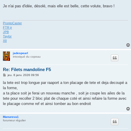
e
s
Je n'ai pas d'idée, désolé, mais elle est belle, cette volute, bravo !
s
a
g
e
ProntoCaster
FTR jr
JPB
Taylor
XII
jadespearl
intoxiqué du copeau
Re: Filets mandoline F5
M
jeu. 8 janv. 2026 09:56
e
s
la tete est trop longue par raaport a ton placage de tete et deja decoupé a
s
la forme,
a
g
a ta place soit je ferai un nouveau manche , soit je coupe les ailes de la
e
tete pour recoller 2 bloc plat de chaque coté et ainsi refaire la forme avec
le placage comme ref et ainsi tomber au bon endroit
Manureva1
forumeur régulier