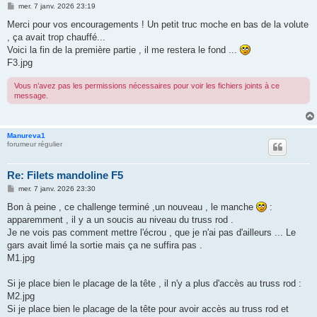
M
mer. 7 janv. 2026 23:19
e
s
Merci pour vos encouragements ! Un petit truc moche en bas de la volute
s
, ça avait trop chauffé...
a
g
Voici la fin de la première partie , il me restera le fond ...
e
F3.jpg
Vous n’avez pas les permissions nécessaires pour voir les fichiers joints à ce
message.
Manureva1
forumeur régulier
Re: Filets mandoline F5
M
mer. 7 janv. 2026 23:30
e
s
Bon à peine , ce challenge terminé ,un nouveau , le manche
:
s
apparemment , il y a un soucis au niveau du truss rod .
a
g
Je ne vois pas comment mettre l'écrou , que je n'ai pas d'ailleurs ... Le
e
gars avait limé la sortie mais ça ne suffira pas .
M1.jpg
Si je place bien le placage de la tête , il n'y a plus d'accès au truss rod :
M2.jpg
Si je place bien le placage de la tête pour avoir accès au truss rod et