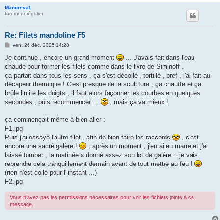
Manureva1
forumeur régulier
Re: Filets mandoline F5
M
ven. 26 déc. 2025 14:28
e
s
Je continue , encore un grand moment
... J'avais fait dans l'eau
s
chaude pour former les filets comme dans le livre de Siminoff .
a
g
ça partait dans tous les sens , ça s'est décollé , tortillé , bref , j'ai fait au
e
décapeur thermique ! C'est presque de la sculpture ; ça chauffe et ça
brûle limite les doigts , il faut alors façonner les courbes en quelques
secondes , puis recommencer ...
, mais ça va mieux !
ça commençait même à bien aller :
F1.jpg
Puis j'ai essayé l'autre filet , afin de bien faire les raccords
, c'est
encore une sacré galère !
, après un moment , j'en ai eu marre et j'ai
laissé tomber , la matinée a donné assez son lot de galère ...je vais
reprendre cela tranquillement demain avant de tout mettre au feu !
(rien n'est collé pour l"instant ...)
F2.jpg
Vous n’avez pas les permissions nécessaires pour voir les fichiers joints à ce
message.