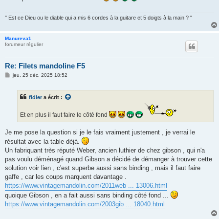
g
e
" Est ce Dieu ou le diable qui a mis 6 cordes à la guitare et 5 doigts à la main ? "
Manureva1
forumeur régulier
Re: Filets mandoline F5
M
jeu. 25 déc. 2025 18:52
e
s
s
fidler
a écrit :
a
g
e
Et en plus il faut faire le côté fond
Je me pose la question si je le fais vraiment justement , je verrai le
résultat avec la table déjà.
Un fabriquant très réputé Weber, ancien luthier de chez gibson , qui n'a
pas voulu déménagé quand Gibson a décidé de démanger à trouver cette
solution voir lien , c'est superbe aussi sans binding , mais il faut faire
gaffe , car les coups marquent davantage .
https://www.vintagemandolin.com/2011web ... 13006.html
quoique Gibson , en a fait aussi sans binding côté fond ...
https://www.vintagemandolin.com/2003gib ... 18040.html