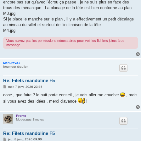
encore pas sur qu'avec l'écrou ça passe , je ne suis plus en face des
trous des mécanique . La placage de la tête est bien conforme au plan .
M3.jpg
Si je place le manche sur le plan , il y a effectivement un petit décalage
au niveau du sillet et surtout de l'inclinaison de la tête .
M4.jpg
Vous n’avez pas les permissions nécessaires pour voir les fichiers joints à ce
message.
Manureva1
forumeur régulier
Re: Filets mandoline F5
M
mer. 7 janv. 2026 23:35
e
s
donc , que faire ? la nuit porte conseil , je vais aller me coucher
, mais
s
si vous avez des idées , merci d'avance
!
a
g
e
Pronto
Moderatus Simplex
Re: Filets mandoline F5
M
jeu. 8 janv. 2026 09:00