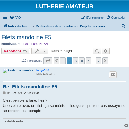
LUTHERIE AMATEUR
FAQ
S’enregistrer
Connexion
R
Index du forum
Réalisations des membres
Projets en cours
e
Filets mandoline F5
c
Modérateurs :
FAQueurs
,
BRAB
h
Rechercher
Recherche 
Répondre
e
Page
2
sur
7
1
2
3
4
5
7
Précédente
Suivante
125 messages
r
…
c
banjo980
Mais tais-toi !!!
h
e
Re: Filets mandoline F5
r
M
jeu. 25 déc. 2025 01:35
e
s
C’est pénible à faire, hein?
s
Une volute avec un filet, ça se mérite… les gens qui n’ont pas essayé ne
a
g
se rendent pas compte.
e
Le diable veille...