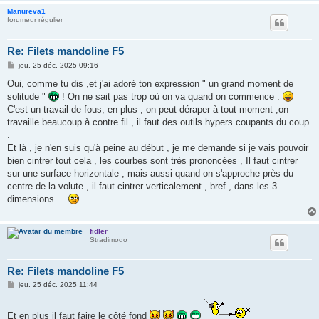
Manureva1
forumeur régulier
Re: Filets mandoline F5
M
jeu. 25 déc. 2025 09:16
e
s
Oui, comme tu dis ,et j'ai adoré ton expression " un grand moment de
s
solitude "
! On ne sait pas trop où on va quand on commence .
a
g
C'est un travail de fous, en plus , on peut déraper à tout moment ,on
e
travaille beaucoup à contre fil , il faut des outils hypers coupants du coup
.
Et là , je n'en suis qu'à peine au début , je me demande si je vais pouvoir
bien cintrer tout cela , les courbes sont très prononcées , Il faut cintrer
sur une surface horizontale , mais aussi quand on s'approche près du
centre de la volute , il faut cintrer verticalement , bref , dans les 3
dimensions ...
fidler
Stradimodo
Re: Filets mandoline F5
M
jeu. 25 déc. 2025 11:44
e
s
s
Et en plus il faut faire le côté fond
a