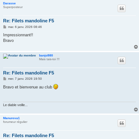
Darasse
Superposteur
Re: Filets mandoline F5
M
mar. 6 janv. 2026 08:46
e
s
Impressionnant!!
s
Bravo
a
g
e
banjo980
Mais tais-toi !!!
Re: Filets mandoline F5
M
mer. 7 janv. 2026 19:50
e
s
Bravo et bienvenue au club
s
a
g
e
Le diable veille...
Manureva1
forumeur régulier
Re: Filets mandoline F5