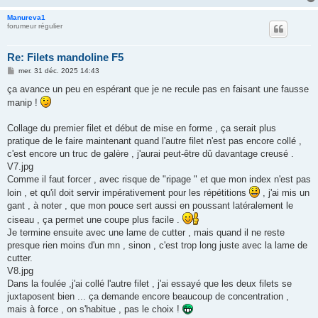
Manureva1
forumeur régulier
Re: Filets mandoline F5
M
mer. 31 déc. 2025 14:43
e
s
ça avance un peu en espérant que je ne recule pas en faisant une fausse
s
manip !
a
g
e
Collage du premier filet et début de mise en forme , ça serait plus
pratique de le faire maintenant quand l'autre filet n'est pas encore collé ,
c'est encore un truc de galère , j'aurai peut-être dû davantage creusé .
V7.jpg
Comme il faut forcer , avec risque de "ripage " et que mon index n'est pas
loin , et qu'il doit servir impérativement pour les répétitions
, j'ai mis un
gant , à noter , que mon pouce sert aussi en poussant latéralement le
ciseau , ça permet une coupe plus facile .
Je termine ensuite avec une lame de cutter , mais quand il ne reste
presque rien moins d'un mn , sinon , c'est trop long juste avec la lame de
cutter.
V8.jpg
Dans la foulée ,j'ai collé l'autre filet , j'ai essayé que les deux filets se
juxtaposent bien ... ça demande encore beaucoup de concentration ,
mais à force , on s'habitue , pas le choix !