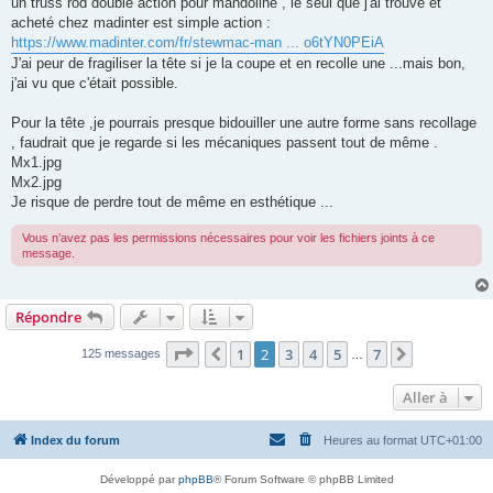
un truss rod double action pour mandoline , le seul que j'ai trouvé et
a
g
acheté chez madinter est simple action :
e
https://www.madinter.com/fr/stewmac-man ... o6tYN0PEiA
J'ai peur de fragiliser la tête si je la coupe et en recolle une ...mais bon,
j'ai vu que c'était possible.
Pour la tête ,je pourrais presque bidouiller une autre forme sans recollage
, faudrait que je regarde si les mécaniques passent tout de même .
Mx1.jpg
Mx2.jpg
Je risque de perdre tout de même en esthétique ...
Vous n’avez pas les permissions nécessaires pour voir les fichiers joints à ce
message.
Répondre
Page
2
sur
7
1
2
3
4
5
7
Précédente
Suivante
125 messages
…
Aller à
Index du forum
Heures au format
UTC+01:00
Développé par
phpBB
® Forum Software © phpBB Limited