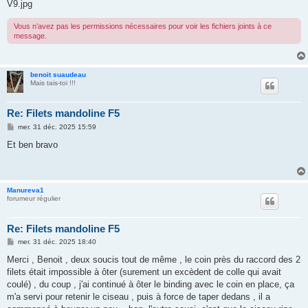
V9.jpg
Vous n’avez pas les permissions nécessaires pour voir les fichiers joints à ce
message.
benoit suaudeau
Mais tais-toi !!!
Re: Filets mandoline F5
M
mer. 31 déc. 2025 15:59
e
s
Et ben bravo
s
a
g
e
Manureva1
forumeur régulier
Re: Filets mandoline F5
M
mer. 31 déc. 2025 18:40
e
s
Merci , Benoit , deux soucis tout de même , le coin près du raccord des 2
s
filets était impossible à ôter (surement un excèdent de colle qui avait
a
g
coulé) , du coup , j'ai continué à ôter le binding avec le coin en place, ça
e
m'a servi pour retenir le ciseau , puis à force de taper dedans , il a