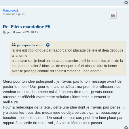
Manureva1
forumeur régulier
Re: Filets mandoline F5
M
jeu. 8 janv. 2026 10:19
e
s
s
jadespearl
a écrit :
a
g
la tete est trop longue par raaport a ton placage de tete et deja decoupé
e
a la forme,
a ta place soit je ferai un nouveau manche , soit je coupe les ailes de la
tete pour recoller 2 bloc plat de chaque coté et ainsi refaire la forme
avec le placage comme ref et ainsi tomber au bon endroit
Merci pour ton idée jadespearl , je n'avais pas lu ton message avant de
poster le mien ! Oui, pour le manche ,c'était ma première réflexion . Le
vendeur de bois de lutherie est à 2 heures de route , je vais encore
attendre et réfléchir avant cette solution ultime mais surement la
meilleure.
Pour la redécoupe de la tête , cette une idée dont je n'avais pas pensé...il
y a aussi les trous des mécanique de déjà percés , ça fait beaucoup à
boucher , possible aussi . On serait en tout cas peut-être bien placé par
rapport à la sortie du truss rod , à voir si l'écrou peut passer...