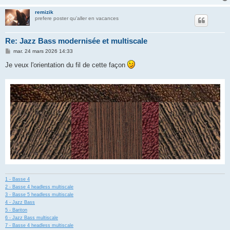
e
remizik
prefere poster qu'aller en vacances
Re: Jazz Bass modernisée et multiscale
M
mar. 24 mars 2026 14:33
e
s
Je veux l'orientation du fil de cette façon
s
a
g
e
1 - Basse 4
2 - Basse 4 headless multiscale
3 - Basse 5 headless multiscale
4 - Jazz Bass
5 - Bariton
6 - Jazz Bass multiscale
7 - Basse 4 headless multiscale