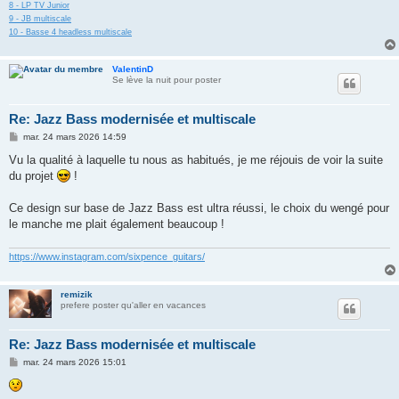
8 - LP TV Junior
9 - JB multiscale
10 - Basse 4 headless multiscale
ValentinD
Se lève la nuit pour poster
Re: Jazz Bass modernisée et multiscale
M
mar. 24 mars 2026 14:59
e
s
Vu la qualité à laquelle tu nous as habitués, je me réjouis de voir la suite
s
du projet
!
a
g
e
Ce design sur base de Jazz Bass est ultra réussi, le choix du wengé pour
le manche me plait également beaucoup !
https://www.instagram.com/sixpence_guitars/
remizik
prefere poster qu'aller en vacances
Re: Jazz Bass modernisée et multiscale
M
mar. 24 mars 2026 15:01
e
s
s