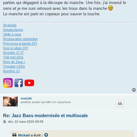
parties qui dégagent à la découpe du manche. Une fois, j'ai inversé le
sens et je me suis retrouvé avec les trous dans la manche
Le manche est parti en copeaux pour sauver la touche.
Stratoïde
Sonata Aerea
Vielle à roue
Restauration mandoline
Ponceuse à bande DIY
Scie à ruban DIY
8cordes 27,5"
Télé full LEDs
Nom de Zeus !
Thunder-LEDs
Numéro 13
remizik
prefere poster qu'aller en vacances
Re: Jazz Bass modernisée et multiscale
M
dim. 22 mars 2026 09:58
e
s
s
Mickaël
a écrit :
a