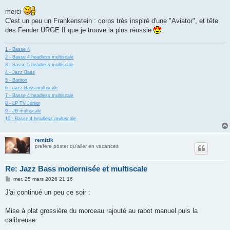
a
g
merci
e
C'est un peu un Frankenstein : corps très inspiré d'une "Aviator", et tête
des Fender URGE II que je trouve la plus réussie
1 - Basse 4
2 - Basse 4 headless multiscale
3 - Basse 5 headless multiscale
4 - Jazz Bass
5 - Bariton
6 - Jazz Bass multiscale
7 - Basse 4 headless multiscale
8 - LP TV Junior
9 - JB multiscale
10 - Basse 4 headless multiscale
remizik
prefere poster qu'aller en vacances
Re: Jazz Bass modernisée et multiscale
M
mer. 25 mars 2026 21:16
e
s
J'ai continué un peu ce soir :
s
a
g
Mise à plat grossière du morceau rajouté au rabot manuel puis la
e
calibreuse