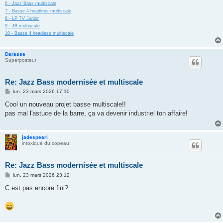
6 - Jazz Bass multiscale
7 - Basse 4 headless multiscale
8 - LP TV Junior
9 - JB multiscale
10 - Basse 4 headless multiscale
Darasse
Superposteur
Re: Jazz Bass modernisée et multiscale
M
lun. 23 mars 2026 17:10
e
s
Cool un nouveau projet basse multiscale!!
s
pas mal l'astuce de la barre, ça va devenir industriel ton affaire!
a
g
e
jadespearl
intoxiqué du copeau
Re: Jazz Bass modernisée et multiscale
M
lun. 23 mars 2026 23:12
e
s
C est pas encore fini?
s
a
g
e