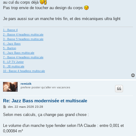
au cul du corps déjà
Pas trop envie de toucher au design du corps
Je pars aussi sur un manche très fin, et des mécaniques ultra light
1 - Basse 4
2 - Basse 4 headless multiscale
3 - Basse 5 headless multiscale
4 - Jazz Bass
5 - Bariton
6 - Jazz Bass multiscale
7 - Basse 4 headless multiscale
8 - LP TV Junior
9 - JB multiscale
10 - Basse 4 headless multiscale
remizik
prefere poster qu'aller en vacances
Re: Jazz Bass modernisée et multiscale
M
dim. 22 mars 2026 23:28
e
s
Selon mes calculs, ça change pas grand chose :
s
a
g
Le volume d'un manche type fender selon l'IA Claude : entre 0,001 et
e
0,00084 m³