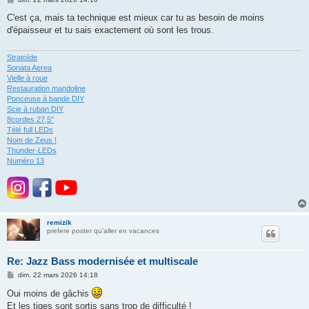
e
s
C'est ça, mais ta technique est mieux car tu as besoin de moins
s
d'épaisseur et tu sais exactement où sont les trous.
a
g
e
Stratoïde
Sonata Aerea
Vielle à roue
Restauration mandoline
Ponceuse à bande DIY
Scie à ruban DIY
8cordes 27,5"
Télé full LEDs
Nom de Zeus !
Thunder-LEDs
Numéro 13
remizik
prefere poster qu'aller en vacances
Re: Jazz Bass modernisée et multiscale
M
dim. 22 mars 2026 14:18
e
s
Oui moins de gâchis
s
Et les tiges sont sortis sans trop de difficulté !
a