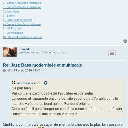
2 - Basse 4 headless multiscale
3 - Basse 5 headless multiscale
4 - Jazz Bass
5 - Bariton
6 - Jazz Bass multiscale
7 - Basse 4 headless multiscale
8 - LP TV Junior
9 - JB multiscale
10 - Basse 4 headless multiscale
remizik
prefere poster qu'aller en vacances
Re: Jazz Bass modernisée et multiscale
M
dim. 22 mars 2026 18:40
e
s
s
nicobass
a écrit :
a
g
Ça part bien !
e
Par contre le psychopathe de l'équilibre est de sortie :
Le wengé et l'amarante ont une densité supérieure à l'érable donc le
manche va être plus lourd qu'une Fender d'origine.
Donc ne faut il pas allonger un chouïa la corne supérieure pour décaler
l'attache-courroie d'une case ou 2 cases ?
Mmhh, à voir.. je vais essayer de mettre le chevalet le plus loin possible