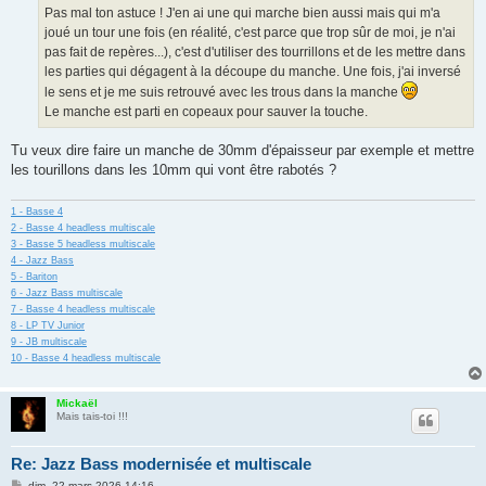
g
Pas mal ton astuce ! J'en ai une qui marche bien aussi mais qui m'a
e
joué un tour une fois (en réalité, c'est parce que trop sûr de moi, je n'ai
pas fait de repères...), c'est d'utiliser des tourrillons et de les mettre dans
les parties qui dégagent à la découpe du manche. Une fois, j'ai inversé
le sens et je me suis retrouvé avec les trous dans la manche
Le manche est parti en copeaux pour sauver la touche.
Tu veux dire faire un manche de 30mm d'épaisseur par exemple et mettre
les tourillons dans les 10mm qui vont être rabotés ?
1 - Basse 4
2 - Basse 4 headless multiscale
3 - Basse 5 headless multiscale
4 - Jazz Bass
5 - Bariton
6 - Jazz Bass multiscale
7 - Basse 4 headless multiscale
8 - LP TV Junior
9 - JB multiscale
10 - Basse 4 headless multiscale
Mickaël
Mais tais-toi !!!
Re: Jazz Bass modernisée et multiscale
M
dim. 22 mars 2026 14:16