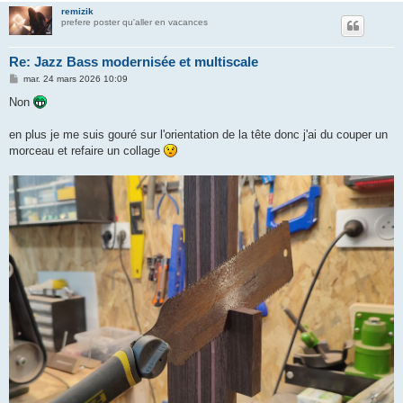
remizik
prefere poster qu'aller en vacances
Re: Jazz Bass modernisée et multiscale
M
mar. 24 mars 2026 10:09
e
s
Non
s
a
g
en plus je me suis gouré sur l'orientation de la tête donc j'ai du couper un
e
morceau et refaire un collage