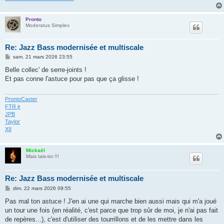
Pronto
Moderatus Simplex
Re: Jazz Bass modernisée et multiscale
M
sam. 21 mars 2026 23:55
e
s
Belle collec' de serre-joints !
s
Et pas conne l'astuce pour pas que ça glisse !
a
g
e
ProntoCaster
FTR jr
JPB
Taylor
XII
Mickaël
Mais tais-toi !!!
Re: Jazz Bass modernisée et multiscale
M
dim. 22 mars 2026 09:55
e
s
Pas mal ton astuce ! J'en ai une qui marche bien aussi mais qui m'a joué
s
un tour une fois (en réalité, c'est parce que trop sûr de moi, je n'ai pas fait
a
g
de repères...), c'est d'utiliser des tourrillons et de les mettre dans les
e