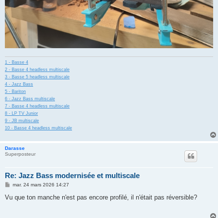
1 - Basse 4
2 - Basse 4 headless multiscale
3 - Basse 5 headless multiscale
4 - Jazz Bass
5 - Bariton
6 - Jazz Bass multiscale
7 - Basse 4 headless multiscale
8 - LP TV Junior
9 - JB multiscale
10 - Basse 4 headless multiscale
Darasse
Superposteur
Re: Jazz Bass modernisée et multiscale
M
mar. 24 mars 2026 14:27
e
s
Vu que ton manche n'est pas encore profilé, il n'était pas réversible?
s
a
g