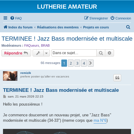
LUTHERIE AMATEUR
FAQ
S’enregistrer
Connexion
R
Index du forum
Réalisations des membres
Projets en cours
e
TERMINEE ! Jazz Bass modernisée et multiscale
c
Modérateurs :
FAQueurs
,
BRAB
h
Rechercher
Recherche 
Répondre
e
1
2
3
4
Suivante
66 messages
r
c
remizik
prefere poster qu'aller en vacances
h
e
TERMINEE ! Jazz Bass modernisée et multiscale
r
M
sam. 21 mars 2026 22:15
e
s
Hello les poussiéreux !
s
a
g
Je commence doucement un nouveau projet, une "Jazz Bass"
e
modernisée et multiscale (34-33") (meme corps que
ma N°6
)