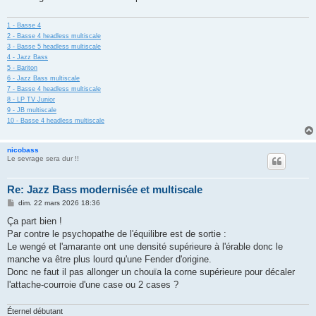
g
e
1 - Basse 4
2 - Basse 4 headless multiscale
3 - Basse 5 headless multiscale
4 - Jazz Bass
5 - Bariton
6 - Jazz Bass multiscale
7 - Basse 4 headless multiscale
8 - LP TV Junior
9 - JB multiscale
10 - Basse 4 headless multiscale
nicobass
Le sevrage sera dur !!
Re: Jazz Bass modernisée et multiscale
M
dim. 22 mars 2026 18:36
e
s
Ça part bien !
s
Par contre le psychopathe de l'équilibre est de sortie :
a
g
Le wengé et l'amarante ont une densité supérieure à l'érable donc le
e
manche va être plus lourd qu'une Fender d'origine.
Donc ne faut il pas allonger un chouïa la corne supérieure pour décaler
l'attache-courroie d'une case ou 2 cases ?
Éternel débutant