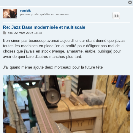
remizik
prefere poster qu'aller en vacances
Re: Jazz Bass modernisée et multiscale
M
dim. 22 mars 2026 18:38
e
s
Bon sinon pas beaucoup avancé aujourd'hui car étant donné que j'avais
s
toutes les machines en place j'en ai profité pour déligner pas mal de
a
g
choses que j'avais en stock (wenge, amarante, érable, bubinga) pour
e
avoir de quoi faire d'autres manches plus tard.
J'ai quand même ajouté deux morceaux pour la future tête