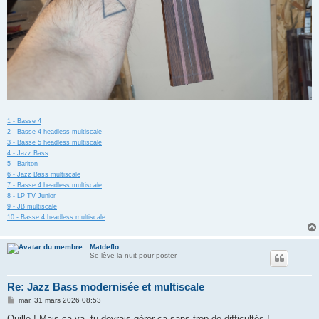
1 - Basse 4
2 - Basse 4 headless multiscale
3 - Basse 5 headless multiscale
4 - Jazz Bass
5 - Bariton
6 - Jazz Bass multiscale
7 - Basse 4 headless multiscale
8 - LP TV Junior
9 - JB multiscale
10 - Basse 4 headless multiscale
Matdeflo
Se lève la nuit pour poster
Re: Jazz Bass modernisée et multiscale
M
mar. 31 mars 2026 08:53
e
s
Ouille ! Mais ça va, tu devrais gérer ça sans trop de difficultés !