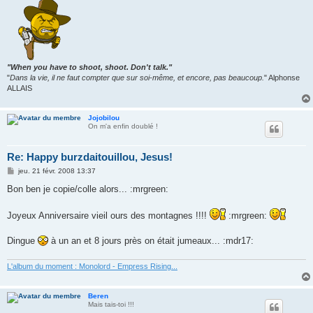
"When you have to shoot, shoot. Don't talk."
"
Dans la vie, il ne faut compter que sur soi-même, et encore, pas beaucoup.
" Alphonse
ALLAIS
Jojobilou
On m'a enfin doublé !
Re: Happy burzdaitouillou, Jesus!
M
jeu. 21 févr. 2008 13:37
e
s
Bon ben je copie/colle alors... :mrgreen:
s
a
g
Joyeux Anniversaire vieil ours des montagnes !!!!
:mrgreen:
e
Dingue
à un an et 8 jours près on était jumeaux... :mdr17:
L'album du moment : Monolord - Empress Rising...
Beren
Mais tais-toi !!!