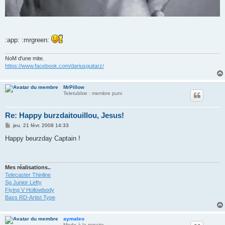
:app: :mrgreen:
NoM d'une mite.
https://www.facebook.com/dariusguitarz/
MrPillow
Teletubbie : membre puni
Re: Happy burzdaitouillou, Jesus!
M
jeu. 21 févr. 2008 14:33
e
s
Happy beurzday Captain !
s
a
g
e
Mes réalisations..
Telecaster Thinline
Sg Junior Lefty
Flying V Hollowbody
Bass RD-Artist Type
aymaleo
Modo à la retraite