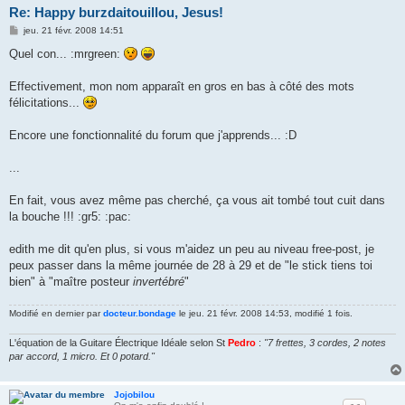
Re: Happy burzdaitouillou, Jesus!
M
jeu. 21 févr. 2008 14:51
e
s
Quel con... :mrgreen:
s
a
g
Effectivement, mon nom apparaît en gros en bas à côté des mots
e
félicitations...
Encore une fonctionnalité du forum que j'apprends... :D
...
En fait, vous avez même pas cherché, ça vous ait tombé tout cuit dans
la bouche !!! :gr5: :pac:
edith me dit qu'en plus, si vous m'aidez un peu au niveau free-post, je
peux passer dans la même journée de 28 à 29 et de "le stick tiens toi
bien" à "maître posteur
invertébré
"
Modifié en dernier par
docteur.bondage
le jeu. 21 févr. 2008 14:53, modifié 1 fois.
L'équation de la Guitare Électrique Idéale selon St
Pedro
:
"7 frettes, 3 cordes, 2 notes
par accord, 1 micro. Et 0 potard."
Jojobilou