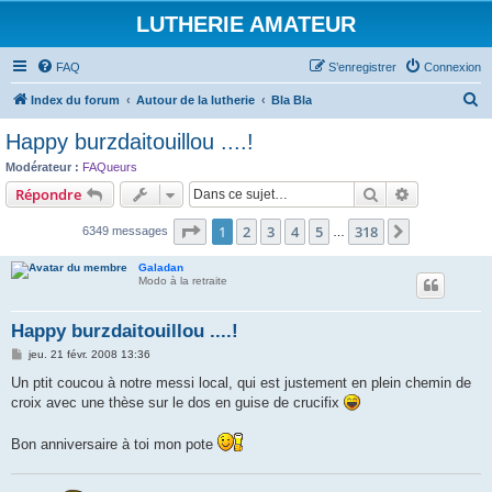
LUTHERIE AMATEUR
FAQ
S’enregistrer
Connexion
R
Index du forum
Autour de la lutherie
Bla Bla
e
Happy burzdaitouillou ....!
c
Modérateur :
FAQueurs
h
Rechercher
Recherche 
Répondre
e
Page
1
sur
318
1
2
3
4
5
318
Suivante
6349 messages
r
…
c
Galadan
Modo à la retraite
h
e
Happy burzdaitouillou ....!
r
M
jeu. 21 févr. 2008 13:36
e
s
Un ptit coucou à notre messi local, qui est justement en plein chemin de
s
croix avec une thèse sur le dos en guise de crucifix
a
g
e
Bon anniversaire à toi mon pote