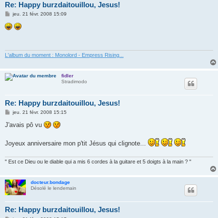
Re: Happy burzdaitouillou, Jesus!
M
jeu. 21 févr. 2008 15:09
e
s
s
a
g
e
L'album du moment : Monolord - Empress Rising...
fidler
Stradimodo
Re: Happy burzdaitouillou, Jesus!
M
jeu. 21 févr. 2008 15:15
e
s
J'avais pô vu
s
a
g
Joyeux anniversaire mon p'tit Jésus qui clignote...
e
" Est ce Dieu ou le diable qui a mis 6 cordes à la guitare et 5 doigts à la main ? "
docteur.bondage
Désolé le lendemain
Re: Happy burzdaitouillou, Jesus!