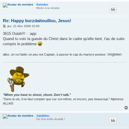
Galadan
Modo à la retraite
Re: Happy burzdaitouillou, Jesus!
M
jeu. 21 févr. 2008 15:00
e
s
3615 Oulah!!! : :app:
s
Quand tu vois la gueule du Christ dans le cadre qu'elle tient, t'as de suite
a
g
compris le problème
e
:mrgreen:
allez, on va l'aider un peu not Captain, à passer le cap du martyre posteur
"When you have to shoot, shoot. Don't talk."
"
Dans la vie, il ne faut compter que sur soi-même, et encore, pas beaucoup.
" Alphonse
ALLAIS
Jojobilou
On m'a enfin doublé !