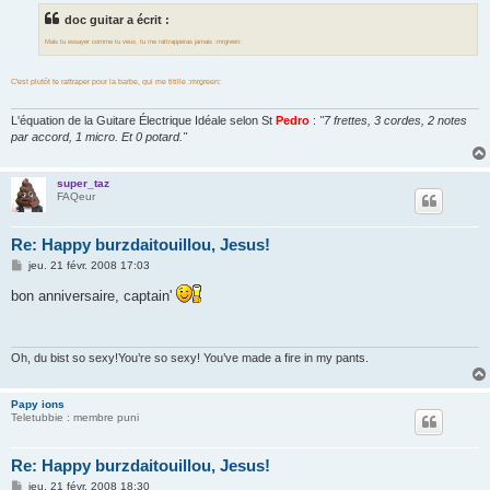
a
g
doc guitar a écrit :
e
Mais tu essayer comme tu veux, tu me rattrapperas jamais :mrgreen:
C'est plutôt te rattraper pour la barbe, qui me titille :mrgreen:
L'équation de la Guitare Électrique Idéale selon St
Pedro
:
"7 frettes, 3 cordes, 2 notes
par accord, 1 micro. Et 0 potard."
super_taz
FAQeur
Re: Happy burzdaitouillou, Jesus!
M
jeu. 21 févr. 2008 17:03
e
s
bon anniversaire, captain'
s
a
g
e
Oh, du bist so sexy!You’re so sexy! You’ve made a fire in my pants.
Papy ions
Teletubbie : membre puni
Re: Happy burzdaitouillou, Jesus!
M
jeu. 21 févr. 2008 18:30