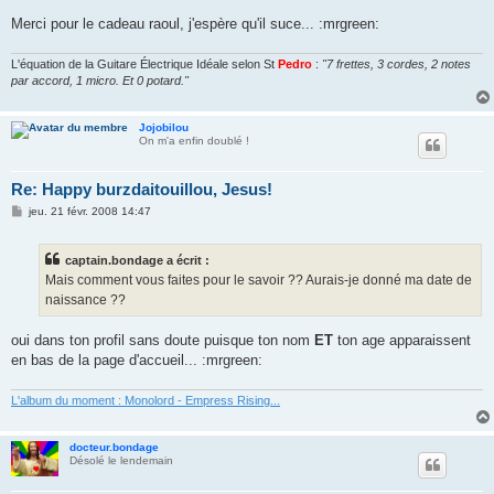
Merci pour le cadeau raoul, j'espère qu'il suce... :mrgreen:
L'équation de la Guitare Électrique Idéale selon St
Pedro
:
"7 frettes, 3 cordes, 2 notes
par accord, 1 micro. Et 0 potard."
Jojobilou
On m'a enfin doublé !
Re: Happy burzdaitouillou, Jesus!
M
jeu. 21 févr. 2008 14:47
e
s
s
captain.bondage a écrit :
a
g
Mais comment vous faites pour le savoir ?? Aurais-je donné ma date de
e
naissance ??
oui dans ton profil sans doute puisque ton nom
ET
ton age apparaissent
en bas de la page d'accueil... :mrgreen:
L'album du moment : Monolord - Empress Rising...
docteur.bondage
Désolé le lendemain