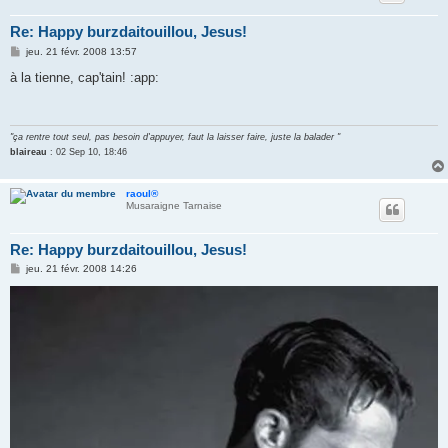
Re: Happy burzdaitouillou, Jesus!
M
jeu. 21 févr. 2008 13:57
e
s
à la tienne, cap'tain! :app:
s
a
g
e
"ça rentre tout seul, pas besoin d'appuyer, faut la laisser faire, juste la balader "
blaireau
: 02 Sep 10, 18:46
raoul®
Musaraigne Tarnaise
Re: Happy burzdaitouillou, Jesus!
M
jeu. 21 févr. 2008 14:26
e
s
s
a
g
e