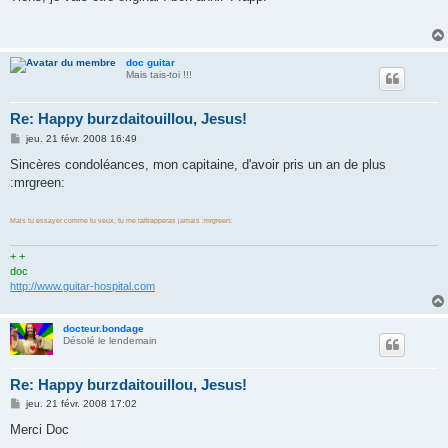
s
a
g
e
doc guitar
Mais tais-toi !!!
Re: Happy burzdaitouillou, Jesus!
M
jeu. 21 févr. 2008 16:49
e
s
Sincères condoléances, mon capitaine, d'avoir pris un an de plus
s
:mrgreen:
a
g
e
Mais tu essayer comme tu veux, tu me rattrapperas jamais :mrgreen:
+ +
doc
http://www.guitar-hospital.com
docteur.bondage
Désolé le lendemain
Re: Happy burzdaitouillou, Jesus!
M
jeu. 21 févr. 2008 17:02
e
s
Merci Doc
s