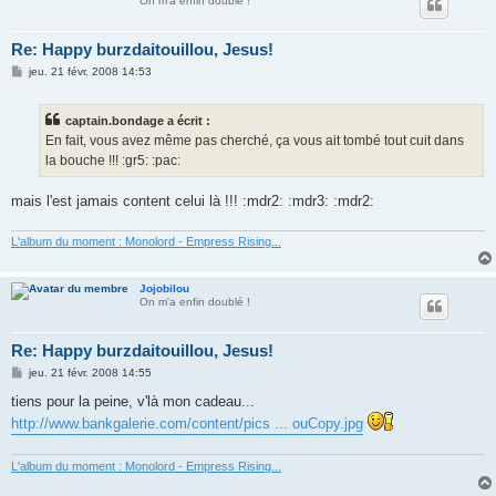
On m'a enfin doublé !
Re: Happy burzdaitouillou, Jesus!
M
jeu. 21 févr. 2008 14:53
e
s
s
captain.bondage a écrit :
a
g
En fait, vous avez même pas cherché, ça vous ait tombé tout cuit dans
e
la bouche !!! :gr5: :pac:
mais l'est jamais content celui là !!! :mdr2: :mdr3: :mdr2:
L'album du moment : Monolord - Empress Rising...
Jojobilou
On m'a enfin doublé !
Re: Happy burzdaitouillou, Jesus!
M
jeu. 21 févr. 2008 14:55
e
s
tiens pour la peine, v'là mon cadeau...
s
http://www.bankgalerie.com/content/pics ... ouCopy.jpg
a
g
e
L'album du moment : Monolord - Empress Rising...