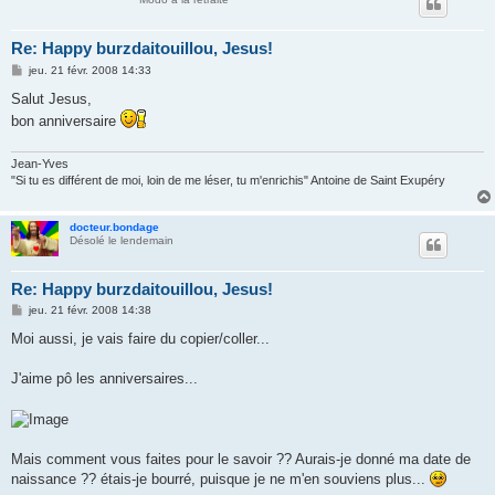
Re: Happy burzdaitouillou, Jesus!
M
jeu. 21 févr. 2008 14:33
e
s
Salut Jesus,
s
bon anniversaire
a
g
e
Jean-Yves
"Si tu es différent de moi, loin de me léser, tu m'enrichis" Antoine de Saint Exupéry
docteur.bondage
Désolé le lendemain
Re: Happy burzdaitouillou, Jesus!
M
jeu. 21 févr. 2008 14:38
e
s
Moi aussi, je vais faire du copier/coller...
s
a
g
J'aime pô les anniversaires...
e
Mais comment vous faites pour le savoir ?? Aurais-je donné ma date de
naissance ?? étais-je bourré, puisque je ne m'en souviens plus...