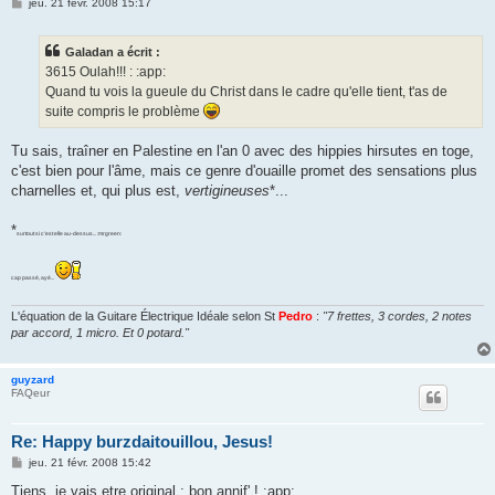
M
jeu. 21 févr. 2008 15:17
e
s
s
Galadan a écrit :
a
g
3615 Oulah!!! : :app:
e
Quand tu vois la gueule du Christ dans le cadre qu'elle tient, t'as de
suite compris le problème
Tu sais, traîner en Palestine en l'an 0 avec des hippies hirsutes en toge,
c'est bien pour l'âme, mais ce genre d'ouaille promet des sensations plus
charnelles et, qui plus est,
vertigineuses
*...
*
surtout si c'est elle au-dessus... :mrgreen:
cap passé, ayé...
L'équation de la Guitare Électrique Idéale selon St
Pedro
:
"7 frettes, 3 cordes, 2 notes
par accord, 1 micro. Et 0 potard."
guyzard
FAQeur
Re: Happy burzdaitouillou, Jesus!
M
jeu. 21 févr. 2008 15:42
e
s
Tiens, je vais etre original : bon annif' ! :app: