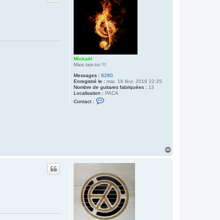
Mickaël
Mais tais-toi !!!
Messages :
6280
Enregistré le :
mar. 16 févr. 2016 22:25
Nombre de guitares fabriquées :
13
Localisation :
PACA
C
Contact :
o
n
t
a
c
t
e
r
H
M
a
i
u
c
k
t
a
ë
l