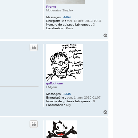
Pronto
Moderatus Simplex
Messages :
4464
Enregistré le :
mer. 18 déc. 2013 10:11
Nombre de guitares fabriquées :
3
Localisation :
Paris
H
a
u
t
gaffophone
FAQeur
Messages :
2335
Enregistré le :
ven. 1 janv. 2016 01:07
Nombre de guitares fabriquées :
0
Localisation :
Ivry
H
a
u
t