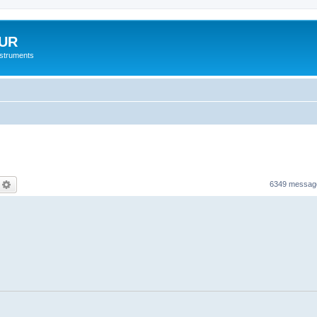
UR
instruments
echercher
Recherche avancée
6349 messa