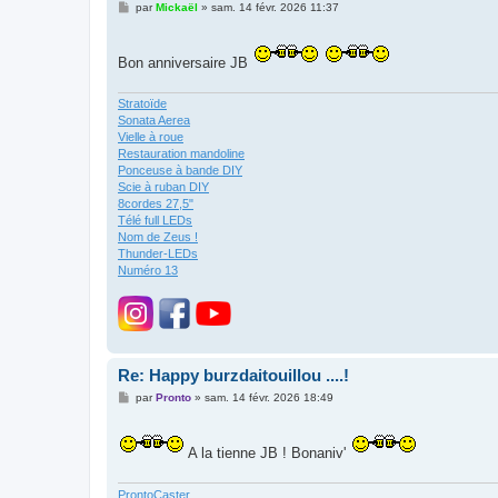
M
par
Mickaël
»
sam. 14 févr. 2026 11:37
e
s
s
a
Bon anniversaire JB
g
e
Stratoïde
Sonata Aerea
Vielle à roue
Restauration mandoline
Ponceuse à bande DIY
Scie à ruban DIY
8cordes 27,5"
Télé full LEDs
Nom de Zeus !
Thunder-LEDs
Numéro 13
Re: Happy burzdaitouillou ....!
M
par
Pronto
»
sam. 14 févr. 2026 18:49
e
s
s
a
A la tienne JB ! Bonaniv'
g
e
ProntoCaster