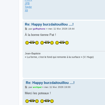
JPB
Taylor
XII
Re: Happy burzdaitouillou ....!
M
par
gaffophone
»
mer. 11 févr. 2026 18:44
e
s
À la bonne tienne Pat !
s
a
g
e
Jean-Baptiste
« La forme, c’est le fond qui remonte à la surface » (V. Hugo)
Re: Happy burzdaitouillou ....!
M
par
archpat
»
mer. 11 févr. 2026 19:00
e
s
Merci les poteaux !
s
a
g
e