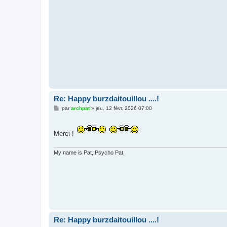
a
g
e
Re: Happy burzdaitouillou ....!
M
par
archpat
»
jeu. 12 févr. 2026 07:00
e
s
s
a
Merci !
g
e
My name is Pat, Psycho Pat.
Re: Happy burzdaitouillou ....!