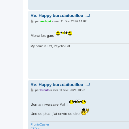
Re: Happy burzdaitouillou ....!
M
par
archpat
»
mer. 11 févr. 2026 14:02
e
s
s
a
Merci les gars
g
e
My name is Pat, Psycho Pat.
Re: Happy burzdaitouillou ....!
M
par
Pronto
»
mer. 11 févr. 2026 18:26
e
s
s
a
Bon anniversaire Pat !
g
e
Une de plus, j'ai envie de dire
ProntoCaster
FTR jr