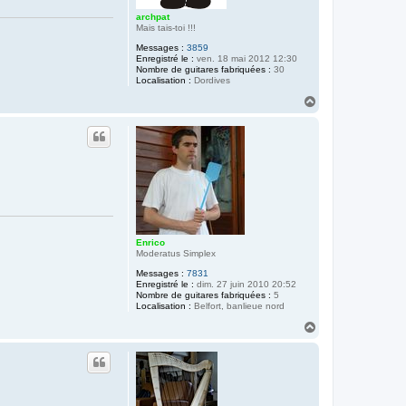
archpat
Mais tais-toi !!!
Messages :
3859
Enregistré le :
ven. 18 mai 2012 12:30
Nombre de guitares fabriquées :
30
Localisation :
Dordives
H
a
u
t
Enrico
Moderatus Simplex
Messages :
7831
Enregistré le :
dim. 27 juin 2010 20:52
Nombre de guitares fabriquées :
5
Localisation :
Belfort, banlieue nord
H
a
u
t