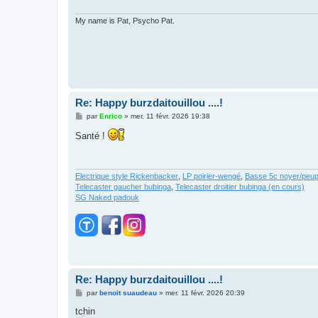
My name is Pat, Psycho Pat.
Re: Happy burzdaitouillou ....!
M
par
Enrico
»
mer. 11 févr. 2026 19:38
e
s
Santé !
s
a
g
e
Electrique style Rickenbacker
,
LP poirier-wengé
,
Basse 5c noyer/peupl
Telecaster gaucher bubinga
,
Telecaster droitier bubinga (en cours)
SG Naked padouk
Re: Happy burzdaitouillou ....!
M
par
benoit suaudeau
»
mer. 11 févr. 2026 20:39
e
s
tchin
s