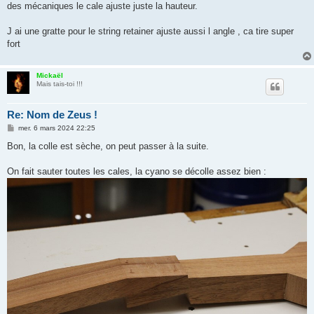
des mécaniques le cale ajuste juste la hauteur.
a
g
e
J ai une gratte pour le string retainer ajuste aussi l angle , ca tire super
fort
Mickaël
Mais tais-toi !!!
Re: Nom de Zeus !
M
mer. 6 mars 2024 22:25
e
s
Bon, la colle est sèche, on peut passer à la suite.
s
a
g
On fait sauter toutes les cales, la cyano se décolle assez bien :
e