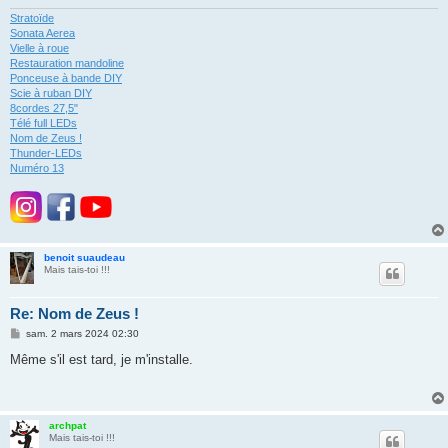
Stratoïde
Sonata Aerea
Vielle à roue
Restauration mandoline
Ponceuse à bande DIY
Scie à ruban DIY
8cordes 27,5"
Télé full LEDs
Nom de Zeus !
Thunder-LEDs
Numéro 13
benoit suaudeau
Mais tais-toi !!!
Re: Nom de Zeus !
M
sam. 2 mars 2024 02:30
e
s
Même s'il est tard, je m'installe.
s
a
g
e
archpat
Mais tais-toi !!!