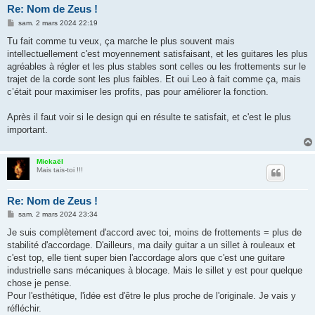
Re: Nom de Zeus !
M
sam. 2 mars 2024 22:19
e
s
Tu fait comme tu veux, ça marche le plus souvent mais
s
intellectuellement c'est moyennement satisfaisant, et les guitares les plus
a
g
agréables à régler et les plus stables sont celles ou les frottements sur le
e
trajet de la corde sont les plus faibles. Et oui Leo à fait comme ça, mais
c’était pour maximiser les profits, pas pour améliorer la fonction.
Après il faut voir si le design qui en résulte te satisfait, et c'est le plus
important.
Mickaël
Mais tais-toi !!!
Re: Nom de Zeus !
M
sam. 2 mars 2024 23:34
e
s
Je suis complètement d'accord avec toi, moins de frottements = plus de
s
stabilité d'accordage. D'ailleurs, ma daily guitar a un sillet à rouleaux et
a
g
c'est top, elle tient super bien l'accordage alors que c'est une guitare
e
industrielle sans mécaniques à blocage. Mais le sillet y est pour quelque
chose je pense.
Pour l'esthétique, l'idée est d'être le plus proche de l'originale. Je vais y
réfléchir.