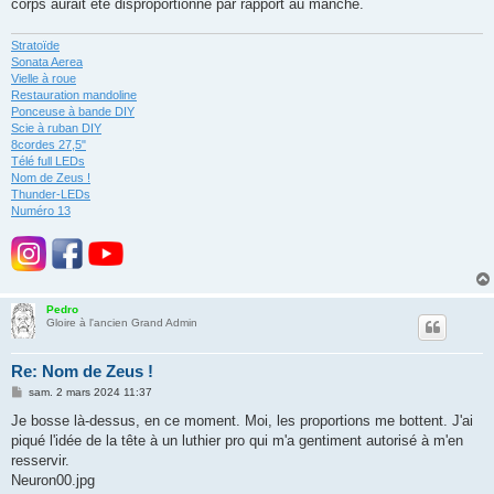
corps aurait été disproportionné par rapport au manche.
Stratoïde
Sonata Aerea
Vielle à roue
Restauration mandoline
Ponceuse à bande DIY
Scie à ruban DIY
8cordes 27,5"
Télé full LEDs
Nom de Zeus !
Thunder-LEDs
Numéro 13
Pedro
Gloire à l'ancien Grand Admin
Re: Nom de Zeus !
M
sam. 2 mars 2024 11:37
e
s
Je bosse là-dessus, en ce moment. Moi, les proportions me bottent. J'ai
s
piqué l'idée de la tête à un luthier pro qui m'a gentiment autorisé à m'en
a
g
resservir.
e
Neuron00.jpg