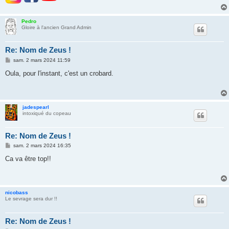
Pedro
Gloire à l'ancien Grand Admin
Re: Nom de Zeus !
M
sam. 2 mars 2024 11:59
e
s
Oula, pour l'instant, c'est un crobard.
s
a
g
e
jadespearl
intoxiqué du copeau
Re: Nom de Zeus !
M
sam. 2 mars 2024 16:35
e
s
Ca va être top!!
s
a
g
e
nicobass
Le sevrage sera dur !!
Re: Nom de Zeus !