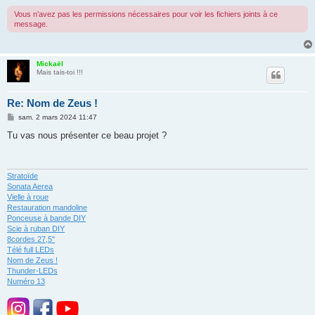
Vous n’avez pas les permissions nécessaires pour voir les fichiers joints à ce
message.
Mickaël
Mais tais-toi !!!
Re: Nom de Zeus !
M
sam. 2 mars 2024 11:47
e
s
Tu vas nous présenter ce beau projet ?
s
a
g
e
Stratoïde
Sonata Aerea
Vielle à roue
Restauration mandoline
Ponceuse à bande DIY
Scie à ruban DIY
8cordes 27,5"
Télé full LEDs
Nom de Zeus !
Thunder-LEDs
Numéro 13