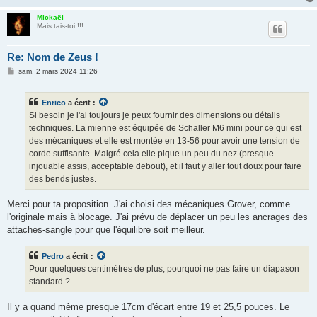
Mickaël
Mais tais-toi !!!
Re: Nom de Zeus !
M
sam. 2 mars 2024 11:26
e
s
s
Enrico
a écrit :
a
g
Si besoin je l'ai toujours je peux fournir des dimensions ou détails
e
techniques. La mienne est équipée de Schaller M6 mini pour ce qui est
des mécaniques et elle est montée en 13-56 pour avoir une tension de
corde suffisante. Malgré cela elle pique un peu du nez (presque
injouable assis, acceptable debout), et il faut y aller tout doux pour faire
des bends justes.
Merci pour ta proposition. J'ai choisi des mécaniques Grover, comme
l'originale mais à blocage. J'ai prévu de déplacer un peu les ancrages des
attaches-sangle pour que l'équilibre soit meilleur.
Pedro
a écrit :
Pour quelques centimètres de plus, pourquoi ne pas faire un diapason
standard ?
Il y a quand même presque 17cm d'écart entre 19 et 25,5 pouces. Le