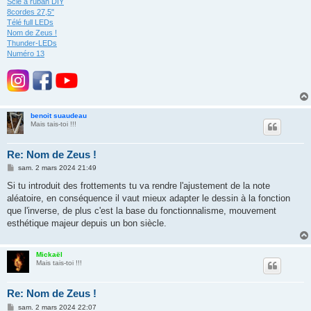
Scie à ruban DIY
8cordes 27,5"
Télé full LEDs
Nom de Zeus !
Thunder-LEDs
Numéro 13
benoit suaudeau
Mais tais-toi !!!
Re: Nom de Zeus !
M
sam. 2 mars 2024 21:49
e
s
Si tu introduit des frottements tu va rendre l'ajustement de la note
s
aléatoire, en conséquence il vaut mieux adapter le dessin à la fonction
a
g
que l'inverse, de plus c'est la base du fonctionnalisme, mouvement
e
esthétique majeur depuis un bon siècle.
Mickaël
Mais tais-toi !!!
Re: Nom de Zeus !
M
sam. 2 mars 2024 22:07