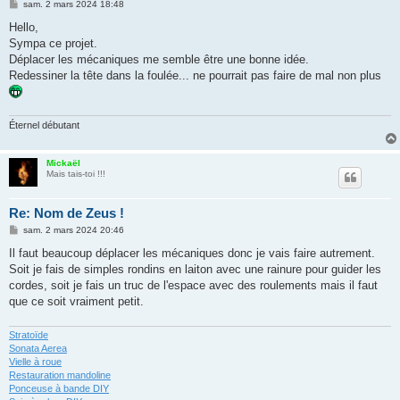
M
sam. 2 mars 2024 18:48
e
s
Hello,
s
Sympa ce projet.
a
g
Déplacer les mécaniques me semble être une bonne idée.
e
Redessiner la tête dans la foulée... ne pourrait pas faire de mal non plus
Éternel débutant
Mickaël
Mais tais-toi !!!
Re: Nom de Zeus !
M
sam. 2 mars 2024 20:46
e
s
Il faut beaucoup déplacer les mécaniques donc je vais faire autrement.
s
Soit je fais de simples rondins en laiton avec une rainure pour guider les
a
g
cordes, soit je fais un truc de l'espace avec des roulements mais il faut
e
que ce soit vraiment petit.
Stratoïde
Sonata Aerea
Vielle à roue
Restauration mandoline
Ponceuse à bande DIY