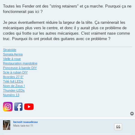
e
s
Toutes les Fender ont des "string retainers" et ça marche. Pourquoi ça ne
s
fonctionnerait pas ici ?
a
g
e
Je peux éventuellement réduire la largeur de la tête. Ça ramènerait les
mécaniques plus vers le centre, et donc il y aurait plus ce problème de
cordes qui frotte sur les autres mécaniques. C'est vraiment nase comme
truc. Pourquoi ils ont produit des guitares avec ce problème ?
Stratoïde
Sonata Aerea
Vielle à roue
Restauration mandoline
Ponceuse à bande DIY
Scie à ruban DIY
8cordes 27,5"
Télé full LEDs
Nom de Zeus !
Thunder-LEDs
Numéro 13
benoit suaudeau
Mais tais-toi !!!