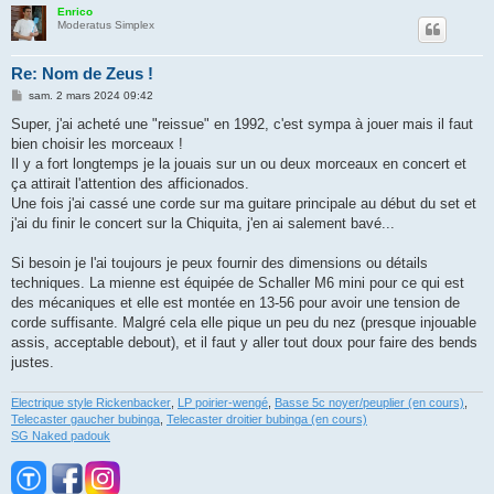
Enrico
Moderatus Simplex
Re: Nom de Zeus !
M
sam. 2 mars 2024 09:42
e
s
Super, j'ai acheté une "reissue" en 1992, c'est sympa à jouer mais il faut
s
bien choisir les morceaux !
a
g
Il y a fort longtemps je la jouais sur un ou deux morceaux en concert et
e
ça attirait l'attention des afficionados.
Une fois j'ai cassé une corde sur ma guitare principale au début du set et
j'ai du finir le concert sur la Chiquita, j'en ai salement bavé...
Si besoin je l'ai toujours je peux fournir des dimensions ou détails
techniques. La mienne est équipée de Schaller M6 mini pour ce qui est
des mécaniques et elle est montée en 13-56 pour avoir une tension de
corde suffisante. Malgré cela elle pique un peu du nez (presque injouable
assis, acceptable debout), et il faut y aller tout doux pour faire des bends
justes.
Electrique style Rickenbacker
,
LP poirier-wengé
,
Basse 5c noyer/peuplier (en cours)
,
Telecaster gaucher bubinga
,
Telecaster droitier bubinga (en cours)
SG Naked padouk