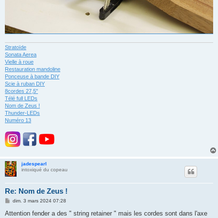
Stratoïde
Sonata Aerea
Vielle à roue
Restauration mandoline
Ponceuse à bande DIY
Scie à ruban DIY
8cordes 27,5"
Télé full LEDs
Nom de Zeus !
Thunder-LEDs
Numéro 13
jadespearl
intoxiqué du copeau
Re: Nom de Zeus !
M
dim. 3 mars 2024 07:28
e
s
Attention fender a des " string retainer " mais les cordes sont dans l'axe
s