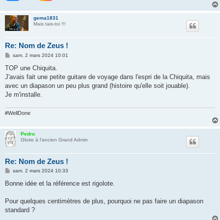
gema1831
Mais tais-toi !!!
Re: Nom de Zeus !
M
sam. 2 mars 2024 10:01
e
s
TOP une Chiquita.
s
J'avais fait une petite guitare de voyage dans l'espri de la Chiquita, mais
a
g
avec un diapason un peu plus grand (histoire qu'elle soit jouable).
e
Je m'installe.
#WellDone
Pedro
Gloire à l'ancien Grand Admin
Re: Nom de Zeus !
M
sam. 2 mars 2024 10:33
e
s
Bonne idée et la référence est rigolote.
s
a
g
Pour quelques centimètres de plus, pourquoi ne pas faire un diapason
e
standard ?