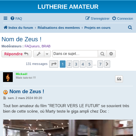
LUTHERIE AMATEUR
FAQ
S’enregistrer
Connexion
R
Index du forum
Réalisations des membres
Projets en cours
e
Nom de Zeus !
c
Modérateurs :
FAQueurs
,
BRAB
h
Rechercher
Recherche 
Répondre
e
Page
1
sur
7
1
2
3
4
5
7
Suivante
131 messages
r
…
c
Mickaël
Mais tais-toi !!!
h
e
Nom de Zeus !
r
M
sam. 2 mars 2024 00:20
e
s
Tout bon amateur du film "RETOUR VERS LE FUTUR" se souvient très
s
bien de cette scène, où Marty teste le giga ampli chez Doc :
a
g
e